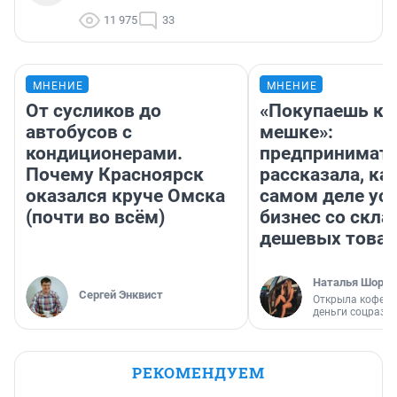
11 975
33
МНЕНИЕ
МНЕНИЕ
От сусликов до
«Покупаешь ко
автобусов с
мешке»:
кондиционерами.
предпринимат
Почему Красноярск
рассказала, как
оказался круче Омска
самом деле ус
(почти во всём)
бизнес со скл
дешевых това
Наталья Шорох
Сергей Энквист
Открыла кофейн
деньги соцразв
РЕКОМЕНДУЕМ