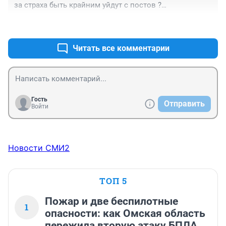
за страха быть крайним уйдут с постов ?

Кого в управлении предприятий будем ставить ? 
+1
–0
детей военных которые будут поступать и учиться без 
экзаменов ?

Соблазн найти крайних конечно велик, это кажется 
Читать все комментарии
легким путем решения проблем, но чтобы выбрать 
этот путь нужно быть не очень далеким управленцем.
Гость
Отправить
Войти
Новости СМИ2
ТОП 5
Пожар и две беспилотные
1
опасности: как Омская область
пережила вторую атаку БПЛА