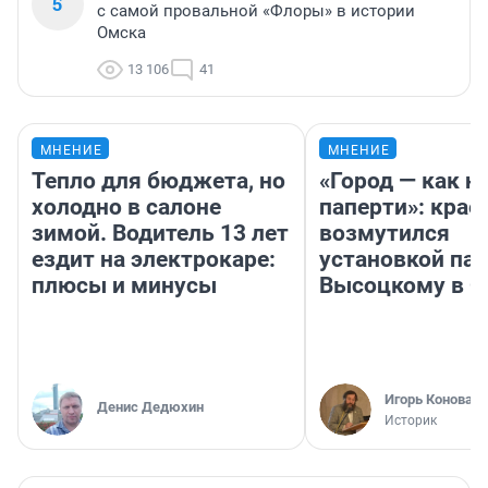
5
с самой провальной «Флоры» в истории
Омска
13 106
41
МНЕНИЕ
МНЕНИЕ
Тепло для бюджета, но
«Город — как н
холодно в салоне
паперти»: крае
зимой. Водитель 13 лет
возмутился
ездит на электрокаре:
установкой па
плюсы и минусы
Высоцкому в 
Игорь Коновал
Денис Дедюхин
Историк