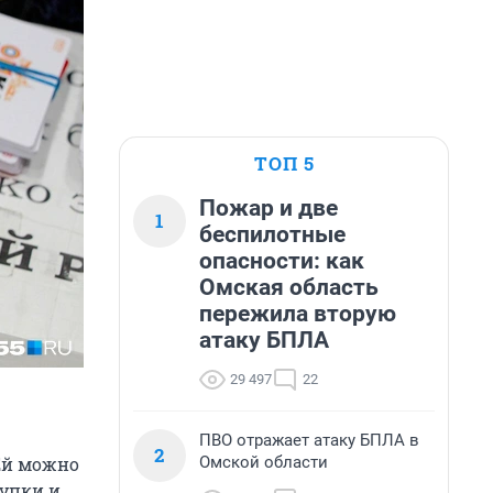
ТОП 5
Пожар и две
1
беспилотные
опасности: как
Омская область
пережила вторую
атаку БПЛА
29 497
22
ПВО отражает атаку БПЛА в
2
Омской области
 Ей можно
купки и