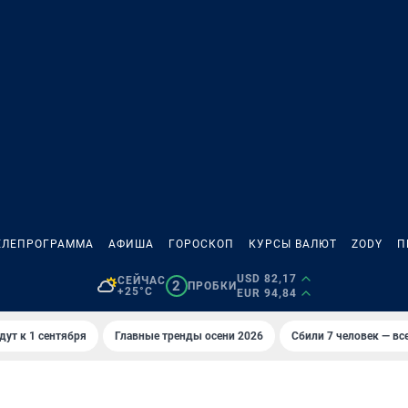
ЕЛЕПРОГРАММА
АФИША
ГОРОСКОП
КУРСЫ ВАЛЮТ
ZODY
П
USD 82,17
СЕЙЧАС
2
ПРОБКИ
+25°C
EUR 94,84
дут к 1 сентября
Главные тренды осени 2026
Сбили 7 человек — все