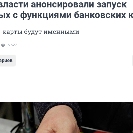
власти анонсировали запуск
ых с функциями банковских 
т-карты будут именными
9
6 627
ариев