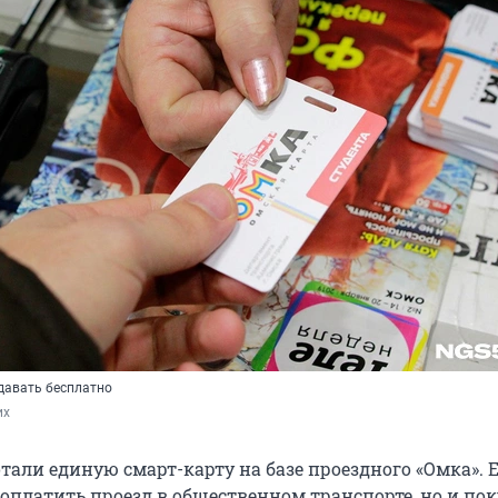
давать бесплатно
их
отали единую смарт-карту на базе проездного «Омка».
 оплатить проезд в общественном транспорте, но и по