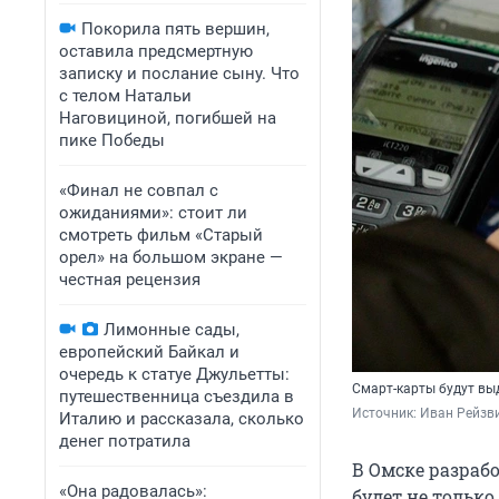
Покорила пять вершин,
оставила предсмертную
записку и послание сыну. Что
с телом Натальи
Наговициной, погибшей на
пике Победы
«Финал не совпал с
ожиданиями»: стоит ли
смотреть фильм «Старый
орел» на большом экране —
честная рецензия
Лимонные сады,
европейский Байкал и
очередь к статуе Джульетты:
Смарт-карты будут вы
путешественница съездила в
Источник: 
Иван Рейзв
Италию и рассказала, сколько
денег потратила
В Омске разраб
«Она радовалась»:
будет не только