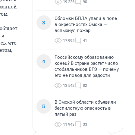
19 226
90
именной
том
Обломки БПЛА упали в поле
3
в окрестностях Омска —
ообщает
вспыхнул пожар
 и
17 995
41
сь, что
етом,
Российскому образованию
4
конец? В стране растет число
стобалльников ЕГЭ — почему
это не повод для радости
13 542
82
В Омской области объявили
5
беспилотную опасность в
пятый раз
11 943
33