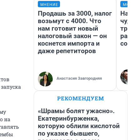
МНЕНИЕ
МНЕНИ
Продашь за 3000, налог
Насле
возьмут с 4000. Что
чудом
нам готовит новый
транс
налоговый закон — он
разне
коснется импорта и
совет
даже репетиторов
Анастасия Завгородняя
нтов
 запуска
РЕКОМЕНДУЕМ
«Шрамы болят ужасно».
ему
Екатеринбурженка,
о на
которую облили кислотой
тавлять
по указке бывшего,
рембы