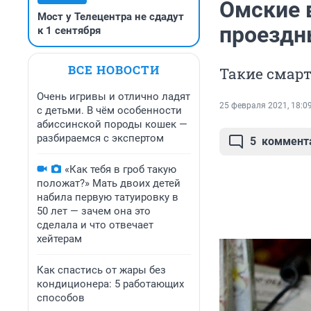
Омские 
Мост у Телецентра не сдадут
проездн
к 1 сентября
ВСЕ НОВОСТИ
Такие смар
Очень игривы и отлично ладят
25 февраля 2021, 18:0
с детьми. В чём особенности
абиссинской породы кошек —
разбираемся с экспертом
5
коммент
«Как тебя в гроб такую
положат?» Мать двоих детей
набила первую татуировку в
50 лет — зачем она это
сделала и что отвечает
хейтерам
Как спастись от жары без
кондиционера: 5 работающих
способов