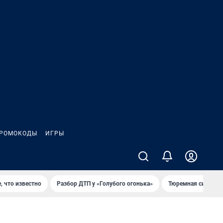
РОМОКОДЫ
ИГРЫ
, что известно
Разбор ДТП у «Голубого огонька»
Тюремная система