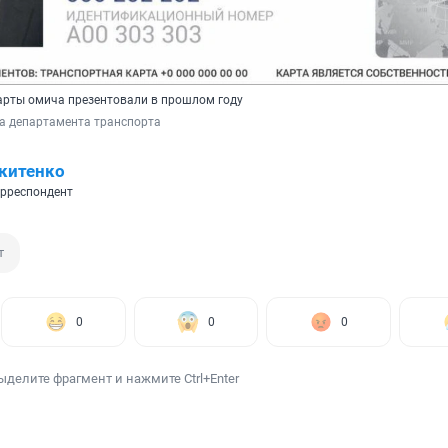
карты омича презентовали в прошлом году
а департамента транспорта
китенко
рреспондент
т
0
0
0
ыделите фрагмент и нажмите Ctrl+Enter