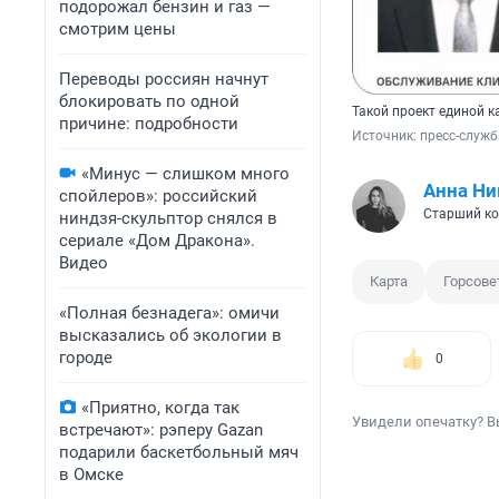
подорожал бензин и газ —
смотрим цены
Переводы россиян начнут
блокировать по одной
Такой проект единой 
причине: подробности
Источник: 
пресс-служб
«Минус — слишком много
Анна Ни
спойлеров»: российский
Старший ко
ниндзя-скульптор снялся в
сериале «Дом Дракона».
Видео
Карта
Горсове
«Полная безнадега»: омичи
высказались об экологии в
городе
0
«Приятно, когда так
Увидели опечатку? В
встречают»: рэперу Gazan
подарили баскетбольный мяч
в Омске