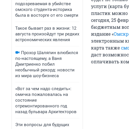
подозреваемая в убийстве
услуги (карта 
омского студента-историка
пластик можно 
была в восторге от его смерти
сегодня, 25 фев
бюджетным вопр
Такое бывает раз в жизни: 12
издание «
Омскр
августа произойдут три редких
астрономических явления
электронным кл
карта также
смо
Прохор Шаляпин влюбился
даст возможност
по-настоящему, а Ваня
оплачивать ком
Дмитриенко побил
необычный рекорд: новости
из мира шоу-бизнеса
«Вот за чем надо следить»:
омичка пожаловалась на
состояние
отремонтированного год
назад бульвара Архитекторов
Эти вопросы для будущих