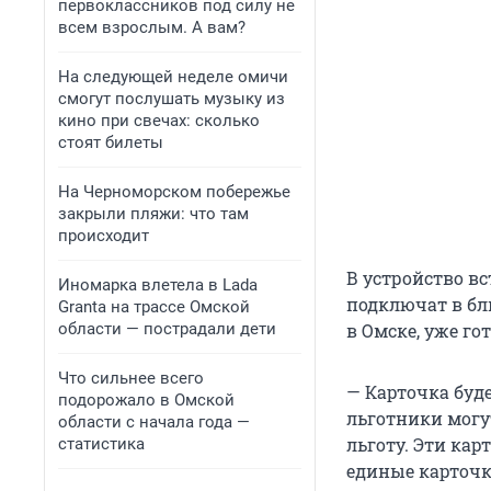
первоклассников под силу не
всем взрослым. А вам?
На следующей неделе омичи
смогут послушать музыку из
кино при свечах: сколько
стоят билеты
На Черноморском побережье
закрыли пляжи: что там
происходит
В устройство в
Иномарка влетела в Lada
подключат в бл
Granta на трассе Омской
области — пострадали дети
в Омске, уже го
Что сильнее всего
— Карточка буд
подорожало в Омской
льготники могу
области с начала года —
льготу. Эти ка
статистика
единые карточк