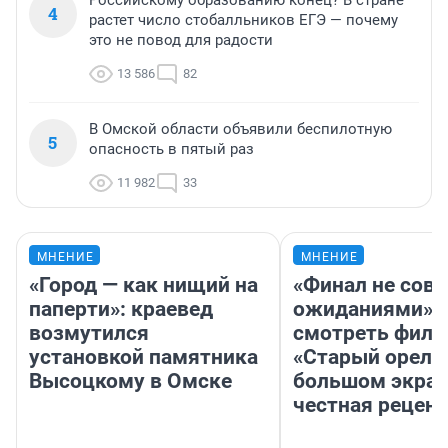
Российскому образованию конец? В стране
4
растет число стобалльников ЕГЭ — почему
это не повод для радости
13 586
82
В Омской области объявили беспилотную
5
опасность в пятый раз
11 982
33
МНЕНИЕ
МНЕНИЕ
«Город — как нищий на
«Финал не совп
паперти»: краевед
ожиданиями»: 
возмутился
смотреть фил
установкой памятника
«Старый орел» 
Высоцкому в Омске
большом экран
честная рецен