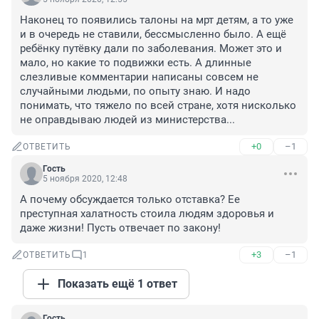
Наконец то появились талоны на мрт детям, а то уже 
и в очередь не ставили, бессмысленно было. А ещё 
ребёнку путёвку дали по заболевания. Может это и 
мало, но какие то подвижки есть. А длинные 
слезливые комментарии написаны совсем не 
случайными людьми, по опыту знаю. И надо 
понимать, что тяжело по всей стране, хотя нисколько 
не оправдываю людей из министерства...
+0
–1
ОТВЕТИТЬ
Гость
5 ноября 2020, 12:48
А почему обсуждается только отставка? Ее 
преступная халатность стоила людям здоровья и 
даже жизни! Пусть отвечает по закону!
+3
–1
ОТВЕТИТЬ
1
Показать ещё 1 ответ
Гость