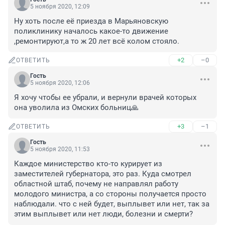
5 ноября 2020, 12:09
Ну хоть после её приезда в Марьяновскую 
поликлинику началось какое-то движение 
,ремонтируют,а то ж 20 лет всё колом стояло.
+2
–0
ОТВЕТИТЬ
Гость
5 ноября 2020, 12:06
Я хочу чтобы ее убрали, и вернули врачей которых 
она уволила из Омских больниц🙏
+3
–1
ОТВЕТИТЬ
Гость
5 ноября 2020, 11:53
Каждое министерство кто-то курирует из 
заместителей губернатора, это раз. Куда смотрел 
областной штаб, почему не направлял работу 
молодого министра, а со стороны получается просто 
наблюдали. что с ней будет, выплывет или нет, так за 
этим выплывет или нет люди, болезни и смерти?