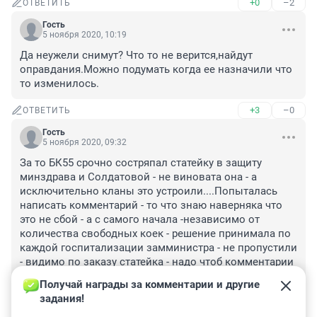
+0
–2
ОТВЕТИТЬ
Гость
5 ноября 2020, 10:19
Да неужели снимут? Что то не верится,найдут 
оправдания.Можно подумать когда ее назначили что 
то изменилось.
+3
–0
ОТВЕТИТЬ
Гость
5 ноября 2020, 09:32
За то БК55 срочно состряпал статейку в защиту 
минздрава и Солдатовой - не виновата она - а 
исключительно кланы это устроили....Попыталась 
написать комментарий - то что знаю наверняка что 
это не сбой - а с самого начала -независимо от 
количества свободных коек - решение принимала по 
каждой госпитализации замминистра - не пропустили 
- видимо по заказу статейка - надо чтоб комментарии 
были поддерживающие исключительно их версию. 
Получай награды за комментарии и другие 
Вот такая свободная пресса....
задания!
+5
–0