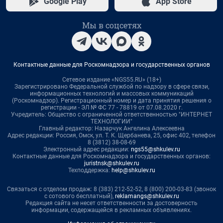
Google Play
App Store
Мы в соцсетях
Контактные данные для Роскомнадзора и государственных органов
Сетевое издание «NGS55.RU» (18+)
Зарегистрировано Федеральной службой по надзору в сфере связи,
информационных технологий и массовых коммуникаций
(Роскомнадзор). Регистрационный номер и дата принятия решения о
регистрации - ЭЛ № ФС 77 - 78819 от 07.08.2020 г.
Учредитель: Общество с ограниченной ответственностью "ИНТЕРНЕТ
ТЕХНОЛОГИИ"
Главный редактор: Назарчук Ангелина Алексеевна
Адрес редакции: Россия, Омск, ул. Т. К. Щербанева, 25, офис 402, телефон
8 (3812) 38-08-69
Электронный адрес редакции:
ngs55@shkulev.ru
Контактные данные для Роскомнадзора и государственных органов:
juristnsk@shkulev.ru
Техподдержка:
help@shkulev.ru
Связаться с отделом продаж: 8 (383) 212-52-52, 8 (800) 200-03-83 (звонок
с сотового бесплатный),
reklamangs@shkulev.ru
Редакция сайта не несет ответственности за достоверность
информации, содержащейся в рекламных объявлениях.