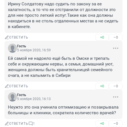
Ирину Солдатову надо судить по закону за ее 
халатность, а то что ее отстранили от должности это 
для нее просто легкий испуг.Такие как она должны 
находиться в не столь отдаленных местах а не сидеть 
в кабинете.
+0
–0
ОТВЕТИТЬ
Гость
5 ноября 2020, 16:59
Ей самой не надоело ещё быть в Омске и трепать 
себе и окружающим нервы, а семья, домашний уют, 
женщина должны быть хранительницей семейного 
очага, а не калымить в Сибири
+0
–0
ОТВЕТИТЬ
Гость
5 ноября 2020, 16:13
Неужто это она учинила оптимизацию и позакрывала 
больницы и клиники, сократила количество врачей?
+0
–0
ОТВЕТИТЬ
1