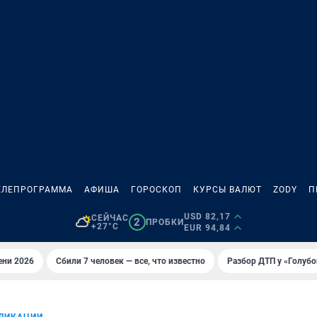
ЕЛЕПРОГРАММА
АФИША
ГОРОСКОП
КУРСЫ ВАЛЮТ
ZODY
П
USD 82,17
СЕЙЧАС
2
ПРОБКИ
+27°C
EUR 94,84
ени 2026
Сбили 7 человек — все, что известно
Разбор ДТП у «Голубо