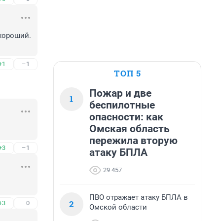
ороший. 
+1
–1
ТОП 5
Пожар и две
1
беспилотные
опасности: как
Омская область
пережила вторую
+3
–1
атаку БПЛА
29 457
ПВО отражает атаку БПЛА в
2
+3
–0
Омской области