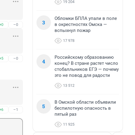
19 204
Обломки БПЛА упали в поле
3
в окрестностях Омска —
+0
–0
вспыхнул пожар
17 978
Российскому образованию
+5
–0
4
конец? В стране растет число
стобалльников ЕГЭ — почему
это не повод для радости
13 512
В Омской области объявили
5
беспилотную опасность в
+6
–1
пятый раз
11 925