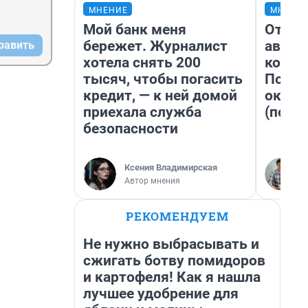
МНЕНИЕ
МНЕНИ
Мой банк меня
От су
бережет. Журналист
автоб
равить
хотела снять 200
конди
тысяч, чтобы погасить
Почем
кредит, — к ней домой
оказа
приехала служба
(почти
безопасности
Ксения Владимирская
Автор мнения
РЕКОМЕНДУЕМ
Не нужно выбрасывать и
сжигать ботву помидоров
и картофеля! Как я нашла
лучшее удобрение для