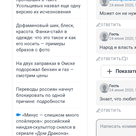
Усольцевых назвал еще одну
24 июня 2020, 
версию их исчезновения
Может он не ну
Дофаминовый шик, блеск,
ОТВЕТИТЬ
красота. Фанки-стайл в
Гость
одежде: что это такое и как
24 июня 2020, 
его носить — примеры
Народ и власть 
образов с фото
ОТВЕТИТЬ
1
На двух заправках в Омске
подорожал бензин и газ —
Показат
смотрим цены
Гость
Переводы россиян начнут
24 июня 2020, 
блокировать по одной
Знает, что любят.
причине: подробности
ОТВЕТИТЬ
«Минус — слишком много
спойлеров»: российский
ниндзя-скульптор снялся в
сериале «Дом Дракона».