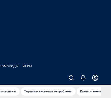
РОМОКОДЫ
ИГРЫ
го огонька»
Тюремная система и ее проблемы
Какие знаменитости 