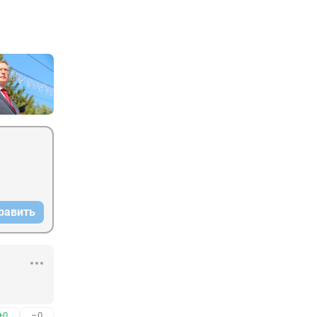
равить
+0
–0