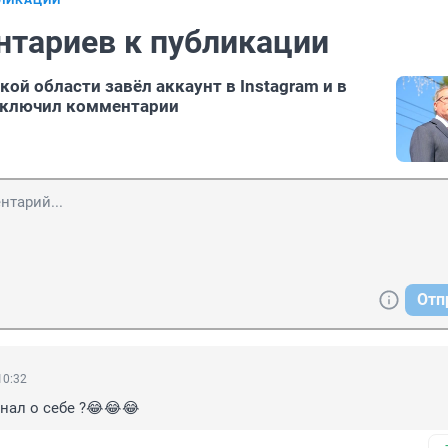
БЛИКАЦИИ
нтариев к публикации
ой области завёл аккаунт в Instagram и в
тключил комментарии
Отп
10:32
нал о себе ?😂😂😂