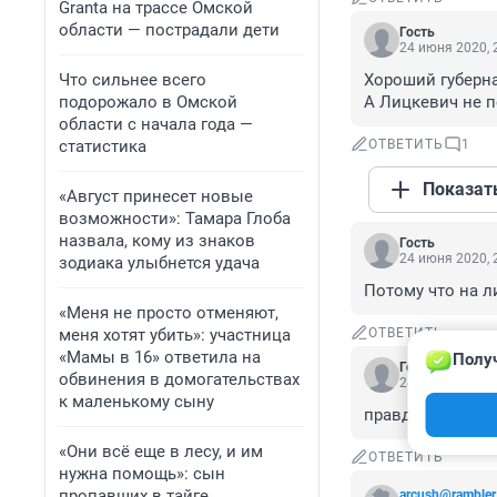
Granta на трассе Омской
области — пострадали дети
Гость
24 июня 2020, 
Что сильнее всего
Хороший губерна
подорожало в Омской
А Лицкевич не п
области с начала года —
статистика
ОТВЕТИТЬ
1
Показат
«Август принесет новые
возможности»: Тамара Глоба
назвала, кому из знаков
Гость
24 июня 2020, 
зодиака улыбнется удача
Потому что на л
«Меня не просто отменяют,
меня хотят убить»: участница
ОТВЕТИТЬ
«Мамы в 16» ответила на
Получ
Гость
обвинения в домогательствах
24 июня 2020, 
к маленькому сыну
правда глаза ко
«Они всё еще в лесу, и им
ОТВЕТИТЬ
нужна помощь»: сын
пропавших в тайге
arcush@rambler