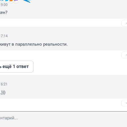
19:00
жен?
17:14
живут в параллельно реальности.
ь ещё 1 ответ
16:21
)))