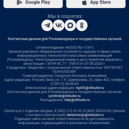
Google Play
App Store
Мы в соцсетях
Контактные данные для Роскомнадзора и государственных органов
Сетевое издание «NGS55.RU» (18+)
Зарегистрировано Федеральной службой по надзору в сфере связи,
информационных технологий и массовых коммуникаций
(Роскомнадзор). Регистрационный номер и дата принятия решения о
регистрации - ЭЛ № ФС 77 - 78819 от 07.08.2020 г.
Учредитель: Общество с ограниченной ответственностью "ИНТЕРНЕТ
ТЕХНОЛОГИИ"
Главный редактор: Назарчук Ангелина Алексеевна
Адрес редакции: Россия, Омск, ул. Т. К. Щербанева, 25, офис 402, телефон
8 (3812) 38-08-69
Электронный адрес редакции:
ngs55@shkulev.ru
Контактные данные для Роскомнадзора и государственных органов:
juristnsk@shkulev.ru
Техподдержка:
help@shkulev.ru
Связаться с отделом продаж: 8 (383) 212-52-52, 8 (800) 200-03-83 (звонок
с сотового бесплатный),
reklamangs@shkulev.ru
Редакция сайта не несет ответственности за достоверность
информации, содержащейся в рекламных объявлениях.