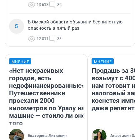
13 613
82
В Омской области объявили беспилотную
5
опасность в пятый раз
12 011
33
МНЕНИЕ
МНЕНИЕ
«Нет некрасивых
Продашь за 300
городов, есть
возьмут с 4000
недофинансированные».
нам готовит н
Путешественники
налоговый зако
проехали 2000
коснется импор
километров по Уралу на
даже репетито
машине — стоило ли оно
того
Екатерина Литкевич
Анастасия Зав