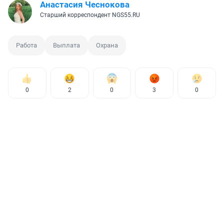
Анастасия Чеснокова
Старший корреспондент NGS55.RU
Работа
Выплата
Охрана
0
2
0
3
0