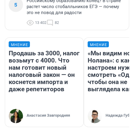
Российскому образованию конец? В стране
5
растет число стобалльников ЕГЭ — почему
это не повод для радости
13 402
82
МНЕНИЕ
МНЕНИЕ
Продашь за 3000, налог
«Мы видим нов
возьмут с 4000. Что
Нолана»: с как
нам готовит новый
настроем нужн
налоговый закон — он
смотреть «Оди
коснется импорта и
чтобы она не
даже репетиторов
выглядела как
Анастасия Завгородняя
Надежда Губар