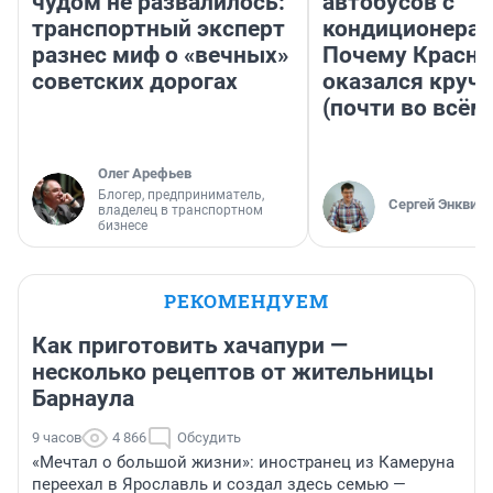
чудом не развалилось:
автобусов с
транспортный эксперт
кондиционерам
разнес миф о «вечных»
Почему Красно
советских дорогах
оказался круч
(почти во всём
Олег Арефьев
Блогер, предприниматель,
Сергей Энквист
владелец в транспортном
бизнесе
РЕКОМЕНДУЕМ
Как приготовить хачапури —
несколько рецептов от жительницы
Барнаула
9 часов
4 866
Обсудить
«Мечтал о большой жизни»: иностранец из Камеруна
переехал в Ярославль и создал здесь семью —