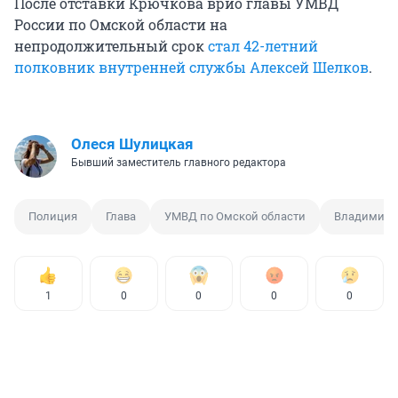
После отставки Крючкова врио главы УМВД
России по Омской области на
непродолжительный срок
стал 42-летний
полковник внутренней службы Алексей Шелков
.
Олеся Шулицкая
Бывший заместитель главного редактора
Полиция
Глава
УМВД по Омской области
Владимир 
1
0
0
0
0