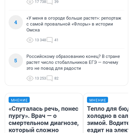
17 738
39
«У меня в огороде больше растет»: репортаж
4
с самой провальной «Флоры» в истории
Омска
13 348
41
Российскому образованию конец? В стране
5
растет число стобалльников ЕГЭ — почему
это не повод для радости
13 253
82
МНЕНИЕ
МНЕНИЕ
«Спуталась речь, понес
Тепло для бюд
пургу». Врач — о
холодно в сало
смертельном диагнозе,
зимой. Водител
который сложно
ездит на элект