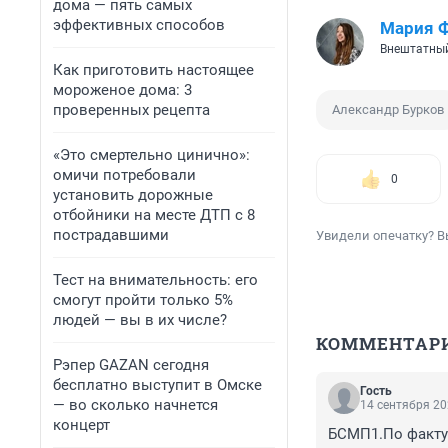
дома — пять самых
эффективных способов
Мария 
Внештатный
Как приготовить настоящее
мороженое дома: 3
проверенных рецепта
Александр Бурков
«Это смертельно цинично»:
омичи потребовали
0
установить дорожные
отбойники на месте ДТП с 8
пострадавшими
Увидели опечатку? В
Тест на внимательность: его
смогут пройти только 5%
людей — вы в их числе?
КОММЕНТАР
Рэпер GAZAN сегодня
бесплатно выступит в Омске
Гость
— во сколько начнется
14 сентября 20
концерт
БСМП1.По факту б