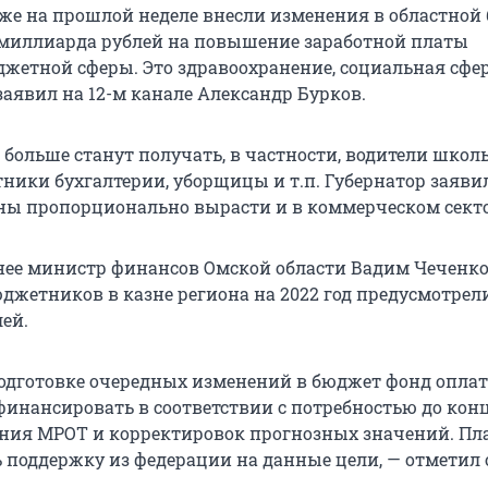
уже на прошлой неделе внесли изменения в областной
 миллиарда рублей на повышение заработной платы
жетной сферы. Это здравоохранение, социальная сфер
заявил на 12-м канале Александр Бурков.
 больше станут получать, в частности, водители шко
тники бухгалтерии, уборщицы и т.п. Губернатор заявил
ы пропорционально вырасти и в коммерческом секто
нее министр финансов Омской области Вадим Чеченко,
джетников в казне региона на 2022 год предусмотрели
ей.
одготовке очередных изменений в бюджет фонд опла
инансировать в соответствии с потребностью до конца
ния МРОТ и корректировок прогнозных значений. Пл
 поддержку из федерации на данные цели, — отметил 