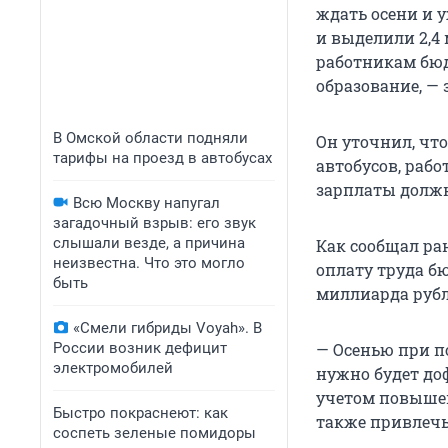
ждать осени и 
и выделили 2,4
работникам бюд
образование, — 
В Омской области подняли
Он уточнил, что
тарифы на проезд в автобусах
автобусов, рабо
зарплаты должн
Всю Москву напугал
загадочный взрыв: его звук
слышали везде, а причина
Как сообщал ра
неизвестна. Что это могло
оплату труда бю
быть
миллиарда рубл
«Смели гибриды Voyah». В
России возник дефицит
— Осенью при п
электромобилей
нужно будет доф
учетом повыше
Быстро покраснеют: как
также привлечь
соспеть зеленые помидоры