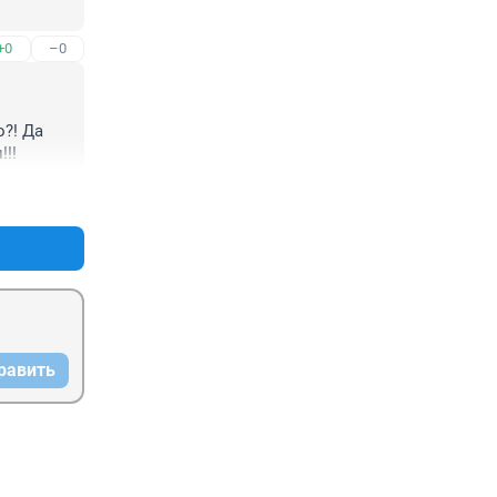
+0
–0
?! Да 
!!!
+0
–0
равить