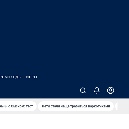
РОМОКОДЫ
ИГРЫ
заны с Омском: тест
Дети стали чаще травиться наркотиками
Появя