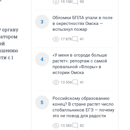
19 108
90
Обломки БПЛА упали в поле
3
в окрестностях Омска —
 органу
вспыхнул пожар
натором
17 878
41
ей
вышению
«У меня в огороде больше
ти с 1
4
растет»: репортаж с самой
провальной «Флоры» в
истории Омска
13 554
41
Российскому образованию
5
конец? В стране растет число
стобалльников ЕГЭ — почему
это не повод для радости
13 383
82