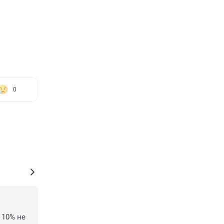
0
10% не 