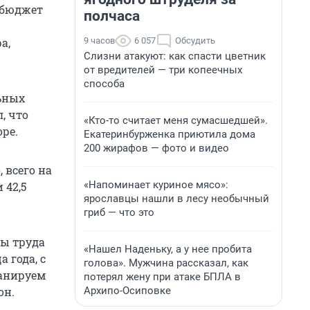
 бюджет
полчаса
9 часов
6 057
Обсудить
а,
Слизни атакуют: как спасти цветник
от вредителей — три копеечных
способа
льных
, что
«Кто-то считает меня сумасшедшей».
ре.
Екатеринбурженка приютила дома
200 жирафов — фото и видео
 всего на
«Напоминает куриное мясо»:
 42,5
ярославцы нашли в лесу необычный
гриб — что это
ты труда
«Нашел Наденьку, а у нее пробита
 года, с
голова». Мужчина рассказал, как
анируем
потерял жену при атаке БПЛА в
Архипо-Осиповке
он.