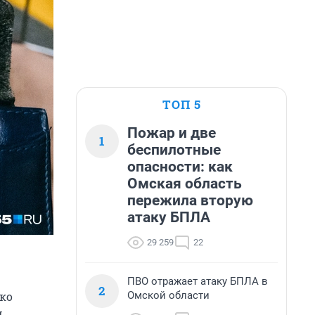
ТОП 5
Пожар и две
1
беспилотные
опасности: как
Омская область
пережила вторую
атаку БПЛА
29 259
22
ПВО отражает атаку БПЛА в
2
Омской области
ко
.