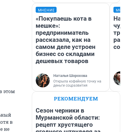
МНЕНИЕ
МНЕНИ
«Покупаешь кота в
Насле
мешке»:
чудом
предприниматель
транс
рассказала, как на
разне
самом деле устроен
совет
бизнес со складами
дешевых товаров
Наталья Шорохова
Открыла кофейную точку на
деньги соцразвития
в этом
РЕКОМЕНДУЕМ
Сезон черники в
льный
Мурманской области:
отя в
рецепт хрустящего
е не
ягодного штруделя за