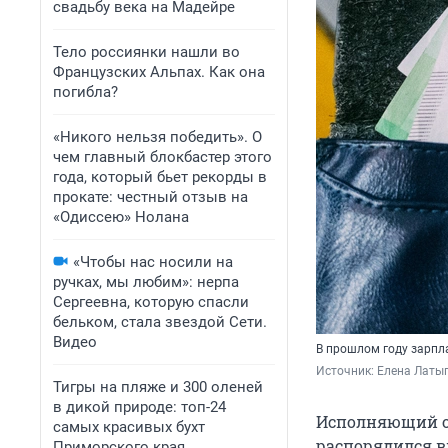
свадьбу века на Мадейре
Тело россиянки нашли во
Французских Альпах. Как она
погибла?
«Никого нельзя победить». О
чем главный блокбастер этого
года, который бьет рекорды в
прокате: честный отзыв на
«Одиссею» Нолана
«Чтобы нас носили на
ручках, мы любим»: нерпа
Сергеевна, которую спасли
бельком, стала звездой Сети.
Видео
В прошлом году зарпл
Источник: 
Елена Латы
Тигры на пляже и 300 оленей
в дикой природе: топ-24
Исполняющий об
самых красивых бухт
распорядился 
Приморского края