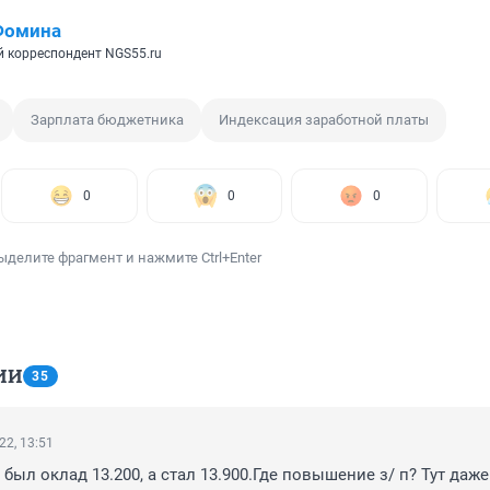
Фомина
 корреспондент NGS55.ru
Зарплата бюджетника
Индексация заработной платы
0
0
0
ыделите фрагмент и нажмите Ctrl+Enter
ИИ
35
22, 13:51
ыл оклад 13.200, а стал 13.900.Где повышение з/ п? Тут даже 