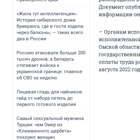
Документ опубл
«Жила тут интеллигенция».
информации сего
История сибирского дома-
бумеранга, где в гости ходили
— Органам испо
через балконы, — таких всего
два в России
исполнительной
Омской област
Россию атаковали больше 200
государственн
тысяч дронов, а Беларусь
оплаты труда р
стягивает войска к
августа 2022 го
украинской границе: главное
об СВО за неделю
Лицевая гладь для чайников:
гайд от набора петель до
первого готового изделия
Самый сексуальный мужчина
Турции: чем Омер из
«Клюквенного щербета»
покорил женщин