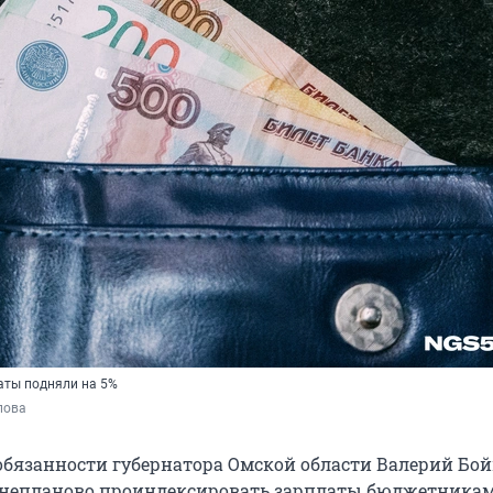
аты подняли на 5%
пова
язанности губернатора Омской области Валерий Бой
внепланово проиндексировать зарплаты бюджетникам