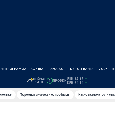
ЕЛЕПРОГРАММА
АФИША
ГОРОСКОП
КУРСЫ ВАЛЮТ
ZODY
П
USD 82,17
СЕЙЧАС
1
ПРОБКИ
+14°C
EUR 94,84
огонька»
Тюремная система и ее проблемы
Какие знаменитости свя