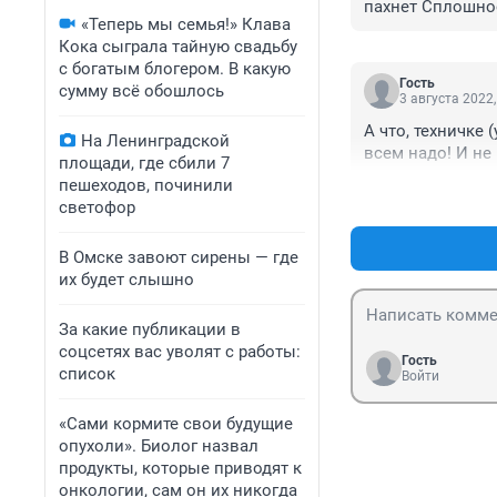
пахнет Сплошно
«Теперь мы семья!» Клава
Кока сыграла тайную свадьбу
с богатым блогером. В какую
Гость
сумму всё обошлось
3 августа 2022,
А что, техничке
На Ленинградской
всем надо! И не 
площади, где сбили 7
пешеходов, починили
светофор
В Омске завоют сирены — где
их будет слышно
За какие публикации в
соцсетях вас уволят с работы:
Гость
список
Войти
«Сами кормите свои будущие
опухоли». Биолог назвал
продукты, которые приводят к
онкологии, сам он их никогда