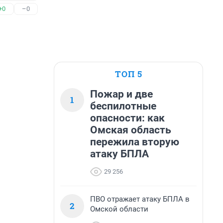
+0
–0
ТОП 5
Пожар и две
1
беспилотные
опасности: как
Омская область
пережила вторую
атаку БПЛА
29 256
ПВО отражает атаку БПЛА в
2
Омской области