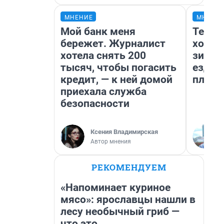
МНЕНИЕ
МНЕНИ
Мой банк меня
Тепло
бережет. Журналист
холод
хотела снять 200
зимой
тысяч, чтобы погасить
ездит
кредит, — к ней домой
плюсы
приехала служба
безопасности
Ксения Владимирская
Автор мнения
РЕКОМЕНДУЕМ
«Напоминает куриное
мясо»: ярославцы нашли в
лесу необычный гриб —
что это