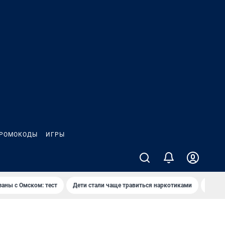
РОМОКОДЫ
ИГРЫ
заны с Омском: тест
Дети стали чаще травиться наркотиками
Появя