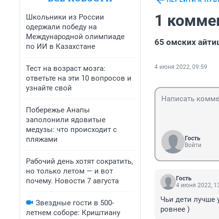
ПЕРЕЙТИ К ПУ
1 комме
Школьники из России
одержали победу на
Международной олимпиаде
65 омских айти
по ИИ в Казахстане
4 июня 2022, 09:59
Тест на возраст мозга:
ответьте на эти 10 вопросов и
узнайте свой
Побережье Анапы
заполонили ядовитые
медузы: что происходит с
пляжами
Гость
Войти
Рабочий день хотят сократить,
но только летом — и вот
Гость
почему. Новости 7 августа
4 июня 2022, 1
Чьи дети лучше у
Звездные гости в 500-
ровнее )
летнем соборе: Криштиану