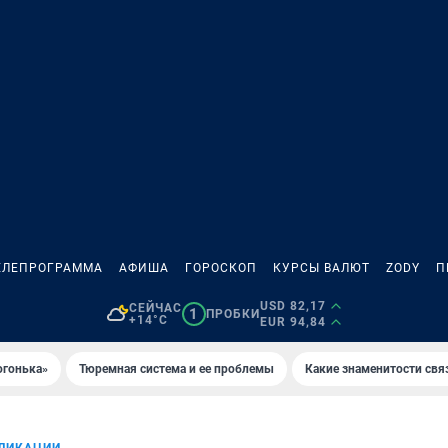
ЕЛЕПРОГРАММА
АФИША
ГОРОСКОП
КУРСЫ ВАЛЮТ
ZODY
П
USD 82,17
СЕЙЧАС
1
ПРОБКИ
+14°C
EUR 94,84
огонька»
Тюремная система и ее проблемы
Какие знаменитости свя