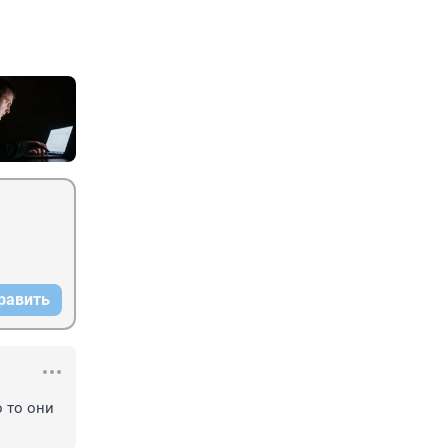
равить
 то они 