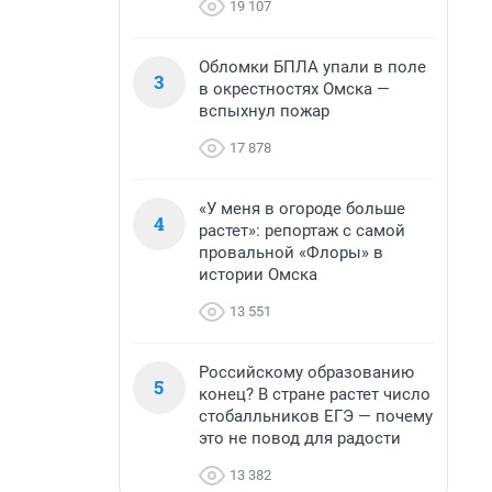
19 107
Обломки БПЛА упали в поле
3
в окрестностях Омска —
вспыхнул пожар
17 878
«У меня в огороде больше
4
растет»: репортаж с самой
провальной «Флоры» в
истории Омска
13 551
Российскому образованию
5
конец? В стране растет число
стобалльников ЕГЭ — почему
это не повод для радости
13 382