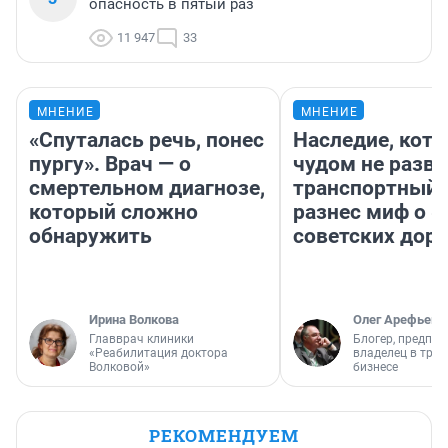
опасность в пятый раз
11 947
33
МНЕНИЕ
МНЕНИЕ
«Спуталась речь, понес
Наследие, кото
пургу». Врач — о
чудом не разва
смертельном диагнозе,
транспортный 
который сложно
разнес миф о 
обнаружить
советских доро
Ирина Волкова
Олег Арефьев
Главврач клиники
Блогер, предпри
«Реабилитация доктора
владелец в тра
Волковой»
бизнесе
РЕКОМЕНДУЕМ