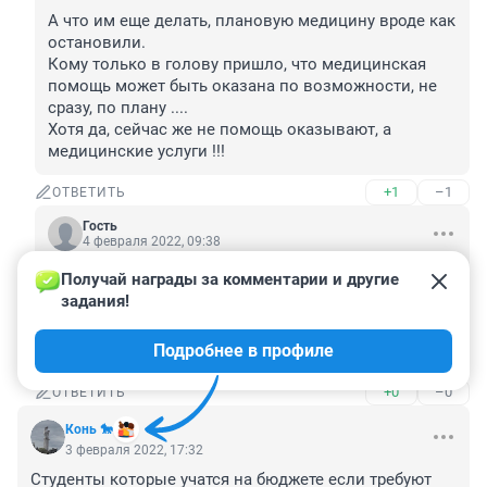
А что им еще делать, плановую медицину вроде как 
остановили.

Кому только в голову пришло, что медицинская 
помощь может быть оказана по возможности, не 
сразу, по плану ....

Хотя да, сейчас же не помощь оказывают, а 
медицинские услуги !!!
+1
–1
ОТВЕТИТЬ
Гость
4 февраля 2022, 09:38
Получай награды за комментарии и другие 
Гость
3 февраля 2022, 17:43
задания!
А что им еще делать, плановую медицину вроде как остановили. Кому только в голову пришло, что медицинская помощь может быть оказана по возможности, не сразу, по плану .... Хотя да, сейчас же не помощь оказывают, а медицинские услуги !!!
Подробнее в профиле
Живём то в кап. стране...😁
+0
–0
ОТВЕТИТЬ
Конь 🐎
3 февраля 2022, 17:32
Студенты которые учатся на бюджете если требуют 