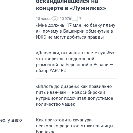
оскандалившейся на
концерте в «Лужниках»
18 часов
10 976
7
«Мне должны 17 млн, но банку плачу
я»: почему в Башкирии обманутые в
ИЖС не могут добиться правды
«Девчонки, вы испытываете судьбу»:
что творится в подпольной
рюмочной на Березовой в Рязани —
обзор YA62.RU
«Вплоть до диареи»: как правильно
пить иван-чай — новосибирский
нутрициолог подсчитал допустимое
количество чашек
о, у него
Как приготовить хачапури —
несколько рецептов от жительницы
Барнаула