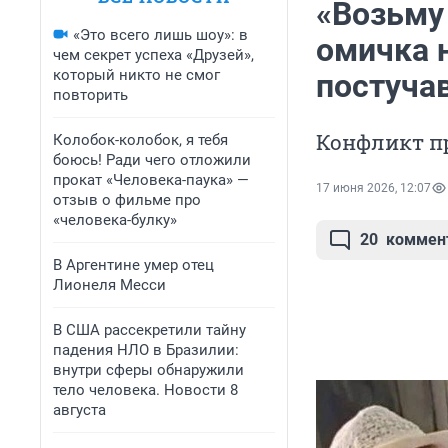
«Возьму
«Это всего лишь шоу»: в
омичка н
чем секрет успеха «Друзей»,
который никто не смог
постуча
повторить
Конфликт пр
Колобок-колобок, я тебя
боюсь! Ради чего отложили
прокат «Человека-паука» —
17 июня 2026, 12:07
отзыв о фильме про
«человека-булку»
20
коммен
В Аргентине умер отец
Лионеля Месси
В США рассекретили тайну
падения НЛО в Бразилии:
внутри сферы обнаружили
тело человека. Новости 8
августа