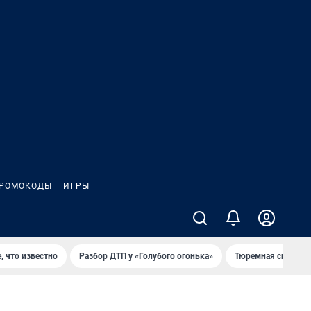
РОМОКОДЫ
ИГРЫ
, что известно
Разбор ДТП у «Голубого огонька»
Тюремная система