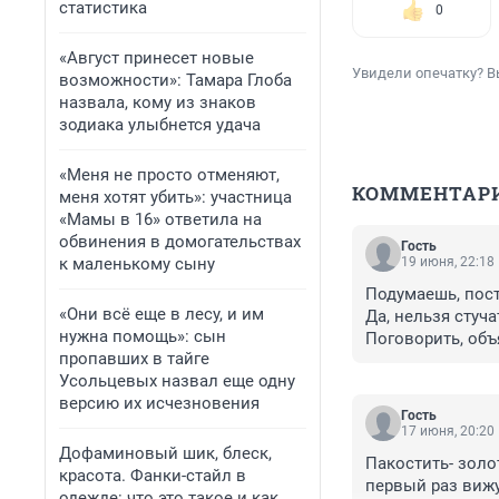
статистика
0
«Август принесет новые
Увидели опечатку? В
возможности»: Тамара Глоба
назвала, кому из знаков
зодиака улыбнется удача
«Меня не просто отменяют,
КОММЕНТАР
меня хотят убить»: участница
«Мамы в 16» ответила на
обвинения в домогательствах
Гость
к маленькому сыну
19 июня, 22:18
Подумаешь, посту
«Они всё еще в лесу, и им
Да, нельзя стуча
нужна помощь»: сын
Поговорить, объя
пропавших в тайге
Усольцевых назвал еще одну
версию их исчезновения
Гость
17 июня, 20:20
Дофаминовый шик, блеск,
Пакостить- золот
красота. Фанки-стайл в
первый раз вижу"
одежде: что это такое и как