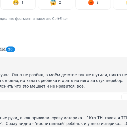
1
2
3
ыделите фрагмент и нажмите Ctrl+Enter
ИИ
20
чал. Окно не разбил, в моём детстве так же шутили, никто не 
ть в окна, но хавать ребёнка и орать на него за стук перебор. 
снить что это мешает и не нравится, всё.
ые руки,, а как прижали- сразу истерика... " Кто ТЫ такая, я ТЕ
...Сразу видно - "воспитанный" ребёнок и у него истерика......