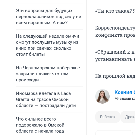
«Ты кто такая? 
Эти вопросы для будущих
первоклассников под силу не
всем взрослым. А вам?
Корреспонденту
конфликта пров
На следующей неделе омичи
смогут послушать музыку из
кино при свечах: сколько
«Обращений к н
стоят билеты
устанавливать в
На Черноморском побережье
закрыли пляжи: что там
На прошлой нед
происходит
Ксения
Иномарка влетела в Lada
Младший ко
Granta на трассе Омской
области — пострадали дети
Ребенок
Драк
Что сильнее всего
подорожало в Омской
области с начала года —