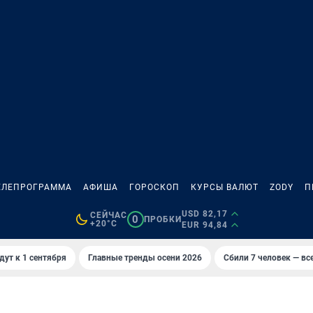
ЕЛЕПРОГРАММА
АФИША
ГОРОСКОП
КУРСЫ ВАЛЮТ
ZODY
П
USD 82,17
СЕЙЧАС
0
ПРОБКИ
+20°C
EUR 94,84
дут к 1 сентября
Главные тренды осени 2026
Сбили 7 человек — все