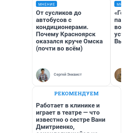
МНЕНИЕ
МНЕНИ
От сусликов до
«Горо
автобусов с
папер
кондиционерами.
возму
Почему Красноярск
устан
оказался круче Омска
Высоц
(почти во всём)
Сергей Энквист
РЕКОМЕНДУЕМ
Работает в клинике и
играет в театре — что
известно о сестре Вани
Дмитриенко,