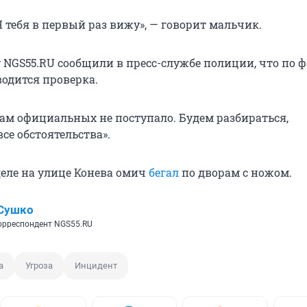
Я тебя в первый раз вижу», — говорит мальчик.
 NGS55.RU сообщили в пресс-службе полиции, что по 
одится проверка.
ам официальных не поступало. Будем разбираться,
се обстоятельства».
еле на улице Конева омич
бегал
по дворам с ножом.
 Сушко
рреспондент NGS55.RU
а
Угроза
Инцидент