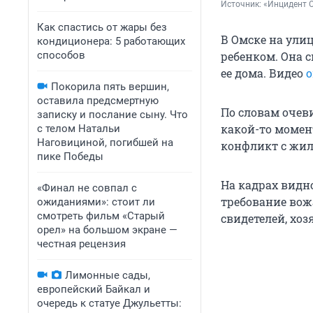
Источник: 
«Инцидент О
Как спастись от жары без
В Омске на ули
кондиционера: 5 работающих
способов
ребенком. Она с
ее дома. Видео
о
Покорила пять вершин,
оставила предсмертную
По словам очеви
записку и послание сыну. Что
какой-то момент
с телом Натальи
Наговициной, погибшей на
конфликт с жи
пике Победы
На кадрах видн
«Финал не совпал с
требование вожа
ожиданиями»: стоит ли
смотреть фильм «Старый
свидетелей, хо
орел» на большом экране —
честная рецензия
Лимонные сады,
европейский Байкал и
очередь к статуе Джульетты: