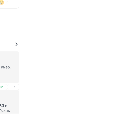
0
умер. 
+2
–5
БЯ в 
Очень 