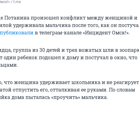
мск!» / t.me
це Потанина произошел конфликт между женщиной и
илой удерживала мальчика после того, как он постуча
публиковали
в телеграм-канале «Инцидент Омск!».
дца, группа из 30 детей и трех вожатых шли в зоопарк
 один ребенок подошел к дому и постучал в окно, что
льцами.
о, что женщина удерживает школьника и не реагирует
той отпустить его, отталкивая ее руками. По словам
зяйка дома пыталась «проучить» мальчика.