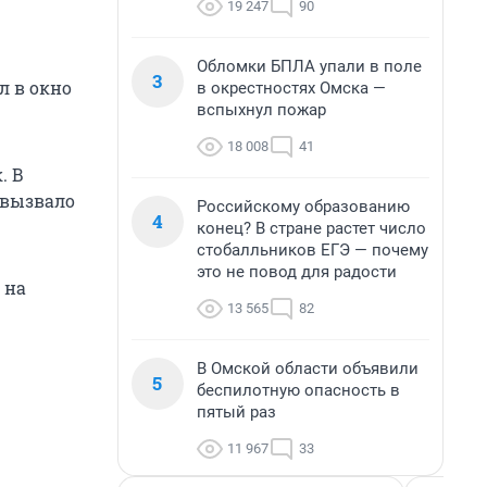
19 247
90
Обломки БПЛА упали в поле
3
л в окно
в окрестностях Омска —
вспыхнул пожар
18 008
41
. В
 вызвало
Российскому образованию
4
конец? В стране растет число
стобалльников ЕГЭ — почему
это не повод для радости
 на
13 565
82
В Омской области объявили
5
беспилотную опасность в
пятый раз
11 967
33