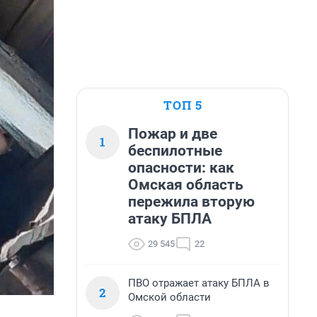
ТОП 5
Пожар и две
1
беспилотные
опасности: как
Омская область
пережила вторую
атаку БПЛА
29 545
22
ПВО отражает атаку БПЛА в
2
Омской области