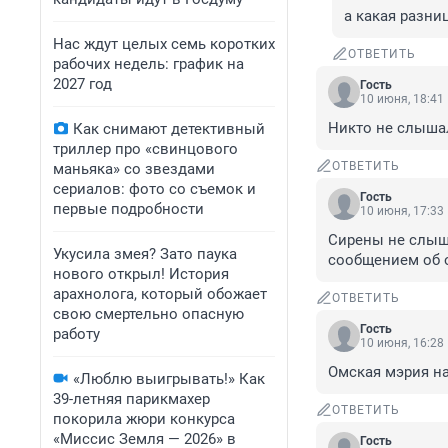
а какая разни
Нас ждут целых семь коротких
ОТВЕТИТЬ
рабочих недель: график на
2027 год
Гость
10 июня, 18:41
Никто не слыша
Как снимают детективный
триллер про «свинцового
ОТВЕТИТЬ
маньяка» со звездами
сериалов: фото со съемок и
Гость
первые подробности
10 июня, 17:33
Сирены не слыша
Укусила змея? Зато паука
сообщением об о
нового открыл! История
арахнолога, который обожает
ОТВЕТИТЬ
свою смертельно опасную
Гость
работу
10 июня, 16:28
Омская мэрия н
«Люблю выигрывать!» Как
39-летняя парикмахер
ОТВЕТИТЬ
покорила жюри конкурса
«Миссис Земля — 2026» в
Гость