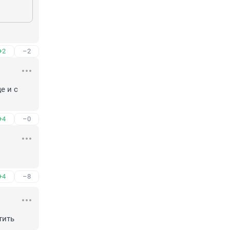
+2
–2
 и с 
+4
–0
+4
–8
тить