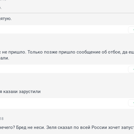
.
сятую.
 не пришло. Только позже пришло сообщение об отбое, да еще
али.
ья казахи зарустили
18
нечего? Бред не неси. Зеля сказал по всей России хочет запус