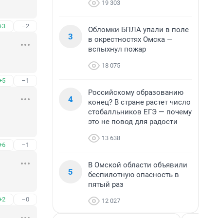
19 303
+3
–2
Обломки БПЛА упали в поле
3
в окрестностях Омска —
вспыхнул пожар
18 075
+5
–1
Российскому образованию
4
конец? В стране растет число
стобалльников ЕГЭ — почему
это не повод для радости
13 638
+6
–1
В Омской области объявили
5
беспилотную опасность в
пятый раз
+2
–0
12 027