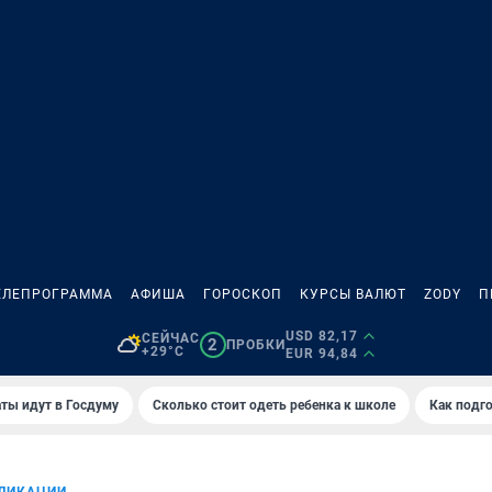
ЕЛЕПРОГРАММА
АФИША
ГОРОСКОП
КУРСЫ ВАЛЮТ
ZODY
П
USD 82,17
СЕЙЧАС
2
ПРОБКИ
+29°C
EUR 94,84
ты идут в Госдуму
Сколько стоит одеть ребенка к школе
Как подго