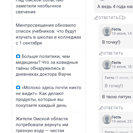
Над Омской областью
заметили необычное
А ведь 4 года на
свечение
ОТВЕТИТЬ
3
Минпросвещения обновило
Гость
список учебников: что будут
10 июня, 14:
изучать в школах и колледжах
В точку!)
с 1 сентября
ОТВЕТИТЬ
Больше политики, чем
медицины? Что за ковидные
Гость
10 июня, 18:
тайны обнаружились в
дневниках доктора Фаучи
Гость
10 июня, 1
В точку!)
«Молоко здесь почти никто
не видит». Как делают
В твою пятую.
продукты, которые вы
покупаете каждый день
ОТВЕТИТЬ
Гость
Жители Омской области
10 июня, 23:
потребовали вернуть им
грязную воду — чистая
Гость
10 июня, 1