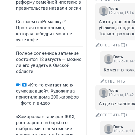
реформу семейной ипотеки: в
правительстве назвали риски
Гость
12 июня, 15:14
Сыграем в «Ромашку»?
А кто у нас вооб
Простая головоломка,
убежищ,а подвал
которая взбодрит мозг не
Только громко к
хуже кофе
ОТВЕТИТЬ
1
Полное солнечное затмение
Гость
состоится 12 августа — можно
13 июня, 14:
ли его увидеть в Омской
Комент в точку
области
ОТВЕТИТЬ
«Кто-то считает меня
сумасшедшей». Художница
Гость
10 июня, 18:42
приютила дома 200 жирафов
— фото и видео
А где в чкаловс
ОТВЕТИТЬ
1
«Заморозка» тарифов ЖКХ,
рост зарплат и борьба с
Гость
выбросами: с чем омские
10 июня, 21:
кандидаты идут в Госдуму