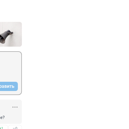
равить
ое?
+1
–0