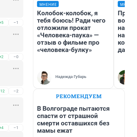
МНЕНИЕ
МНЕНИ
Колобок-колобок, я
Прода
тебя боюсь! Ради чего
возьм
+5
–1
отложили прокат
нам г
«Человека-паука» —
налог
отзыв о фильме про
косне
«человека-булку»
даже 
+2
–0
Надежда Губарь
+12
–2
РЕКОМЕНДУЕМ
В Волгограде пытаются
спасти от страшной
смерти оставшихся без
+4
–1
мамы ежат