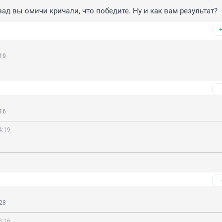
зад вы омичи кричали, что победите. Ну и как вам результат?
19
16
4:19
28
8:16