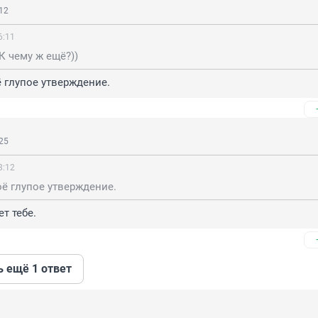
12
6:11
 К чему ж ещё?))
 глупое утверждение.
25
8:12
ё глупое утверждение.
т тебе.
ь ещё 1 ответ