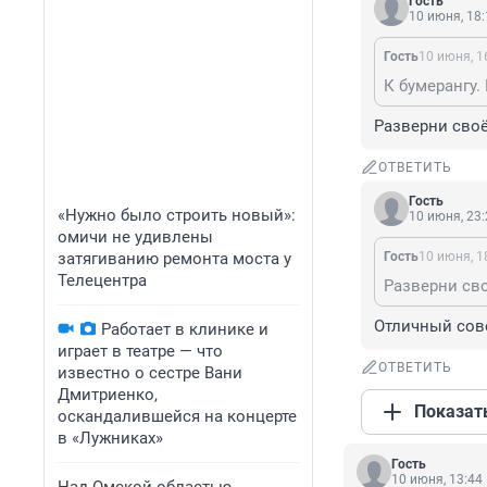
Гость
10 июня, 18:
Гость
10 июня, 1
К бумерангу.
Разверни своё
ОТВЕТИТЬ
Гость
«Нужно было строить новый»:
10 июня, 23:
омичи не удивлены
затягиванию ремонта моста у
Гость
10 июня, 1
Телецентра
Разверни сво
Отличный сове
Работает в клинике и
играет в театре — что
ОТВЕТИТЬ
известно о сестре Вани
Дмитриенко,
Показат
оскандалившейся на концерте
в «Лужниках»
Гость
10 июня, 13:44