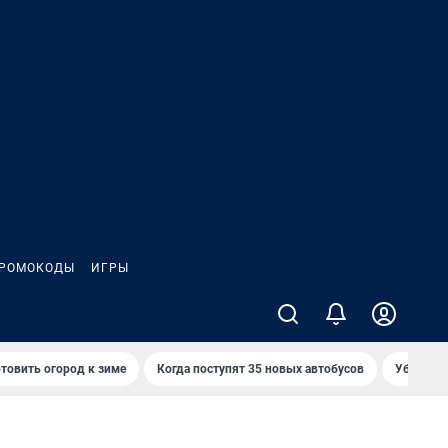
РОМОКОДЫ
ИГРЫ
товить огород к зиме
Когда поступят 35 новых автобусов
Убийца р