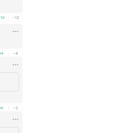
+10
–12
+4
–4
+6
–2