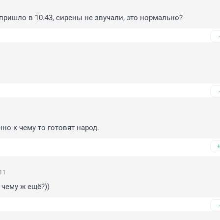
пришло в 10.43, сирены не звучали, это нормально?
но к чему то готовят народ.
11
 чему ж ещё?))