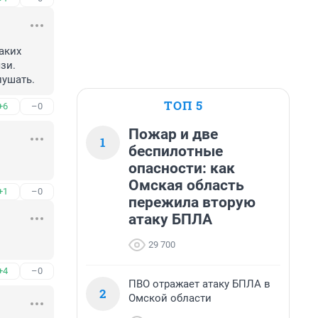
аких 
и. 
лушать.
ТОП 5
+6
–0
Пожар и две
1
беспилотные
опасности: как
Омская область
+1
–0
пережила вторую
атаку БПЛА
29 700
+4
–0
ПВО отражает атаку БПЛА в
2
Омской области