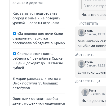
слишком дорогая
В твою пятую
Как за август подготовить
Не, в твою де
огород к зиме и не потерять
урожай — советы агронома
ОТВЕТИТЬ
Гость
«За неделю две ночи были
10 июня, 13:33
страшные»: туристка
Мне никаких смс
рассказала об отдыхе в Крыму
ошибками напис
Сколько стоит одеть
ОТВЕТИТЬ
ребенка к 1 сентября в Омске
Гость
— цены доходят до 100 тысяч
10 июня, 12:22
рублей
Если токо, друз
В мэрии рассказали, когда в
ОТВЕТИТЬ
4
Омск поступят 35 больших
автобусов
Гость
10 июня, 15:
Один клик оставит вас без
Им че делать 
денег: мошенники нацелились