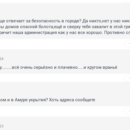
ще отвечает за безопасность в городе? Да никто,нет у нас ник
ы домов опасней болота,ещё и сверху тебя завалит в этой гряз
ричит наша администрация как у нас все хорошо. Противно с
24
.........всё очень серьёзно и плачевно.....и кругом враньё
ком и в Амуре укрытия? Хоть адреса сообщите
23