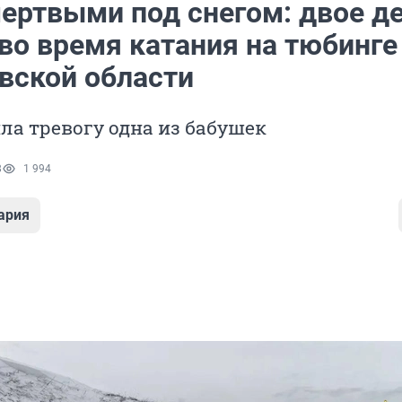
ертвыми под снегом: двое д
во время катания на тюбинге
вской области
ла тревогу одна из бабушек
8
1 994
ария