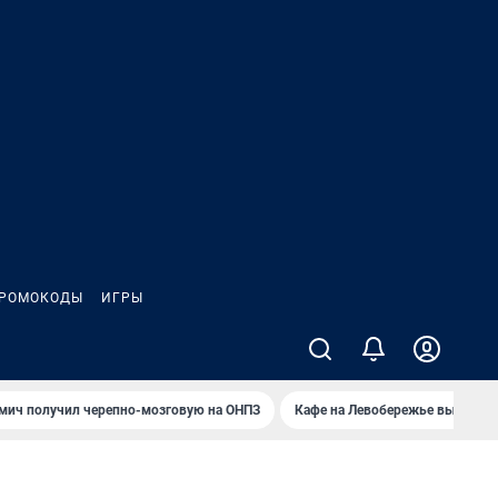
РОМОКОДЫ
ИГРЫ
мич получил черепно-мозговую на ОНПЗ
Кафе на Левобережье выгорело