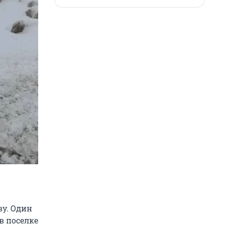
ву. Один
в поселке