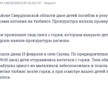
А СВЕРДЛОВСКОЙ ОБЛАСТИ / Telegram 
йоне Свердловской области двое детей погибли в резу
время катания на тюбинге. Прокуратура начала провер
и произошел сход снега с горки, которым накрыло дет
egram-канале прокуратуры региона.
ошла днем 15 февраля в селе Сылва. По предваритель
9:00 (мск) дети отправились кататься с горки. Тела о
 бабушка одного из мальчиков забеспокоилась и пошла
метил тюбинг возле горки, а при осмотре нашел детей в
алось.