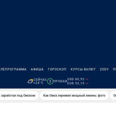
ЕЛЕПРОГРАММА
АФИША
ГОРОСКОП
КУРСЫ ВАЛЮТ
ZODY
П
USD 80,93
СЕЙЧАС
3
ПРОБКИ
+24°C
EUR 93,19
es заработал под Омском
Как Омск пережил мощный ливень: фото
О