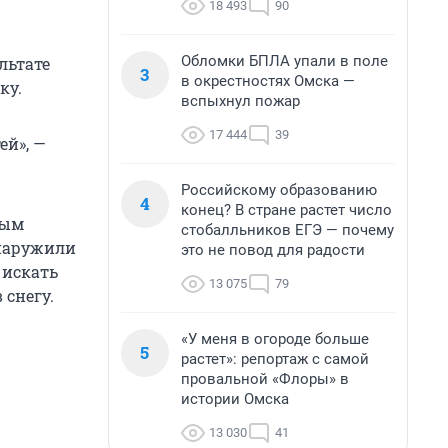
18 493
90
Обломки БПЛА упали в поле
льтате
3
в окрестностях Омска —
ку.
вспыхнул пожар
17 444
39
ей», —
Российскому образованию
4
конец? В стране растет число
ным
стобалльников ЕГЭ — почему
бнаружили
это не повод для радости
 искать
13 075
79
 снегу.
«У меня в огороде больше
5
растет»: репортаж с самой
провальной «Флоры» в
истории Омска
13 030
41