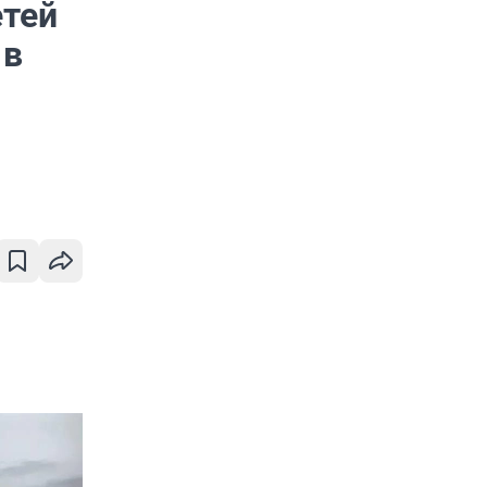
етей
 в