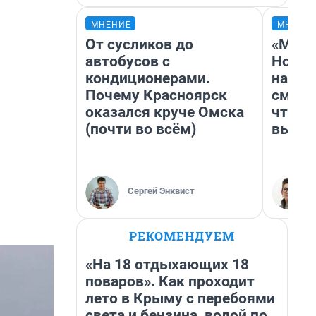
МНЕНИЕ
МНЕНИ
От сусликов до
«Мы в
автобусов с
Нолан
кондиционерами.
настр
Почему Красноярск
смотр
оказался круче Омска
чтобы
(почти во всём)
выгля
Сергей Энквист
РЕКОМЕНДУЕМ
«На 18 отдыхающих 18
поваров». Как проходит
лето в Крыму с перебоями
света и бензина, водой по