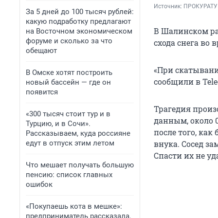
Источник: 
ПРОКУРАТУР
За 5 дней до 100 тысяч рублей:
какую подработку предлагают
В Шалинском ра
на Восточном экономическом
форуме и сколько за что
схода снега во 
обещают
«При скатывани
В Омске хотят построить
сообщили в Tel
новый бассейн — где он
появится
Трагедия произ
«300 тысяч стоит тур и в
данным, около 0
Турцию, и в Сочи».
после того, как
Рассказываем, куда россияне
едут в отпуск этим летом
внука. Сосед за
Спасти их не уд
Что мешает получать большую
пенсию: список главных
ошибок
«Покупаешь кота в мешке»:
предприниматель рассказала,