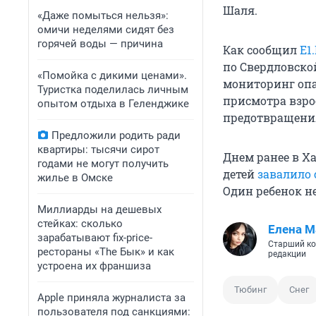
Шаля.
«Даже помыться нельзя»:
омичи неделями сидят без
горячей воды — причина
Как сообщил
E1
по Свердловской
«Помойка с дикими ценами».
мониторинг опас
Туристка поделилась личным
присмотра взро
опытом отдыха в Геленджике
предотвращени
Предложили родить ради
квартиры: тысячи сирот
Днем ранее в Х
годами не могут получить
детей
завалило 
жилье в Омске
Один ребенок н
Миллиарды на дешевых
стейках: сколько
Елена М
зарабатывают fix-price-
Старший ко
рестораны «The Бык» и как
редакции
устроена их франшиза
Тюбинг
Снег
Apple приняла журналиста за
пользователя под санкциями: