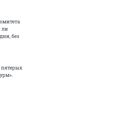
омитета
 ли
дни, без
 пятерых
урм».