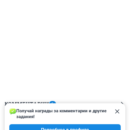
КОММЕНТАРИИ
6
Получай награды за комментарии и другие 
задания!
Гость
24 января 2025, 19:00
Подробнее в профиле