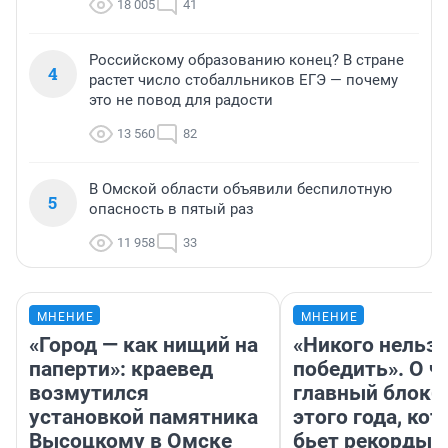
18 005
41
Российскому образованию конец? В стране
4
растет число стобалльников ЕГЭ — почему
это не повод для радости
13 560
82
В Омской области объявили беспилотную
5
опасность в пятый раз
11 958
33
МНЕНИЕ
МНЕНИЕ
«Город — как нищий на
«Никого нельз
паперти»: краевед
победить». О ч
возмутился
главный блокб
установкой памятника
этого года, ко
Высоцкому в Омске
бьет рекорды 