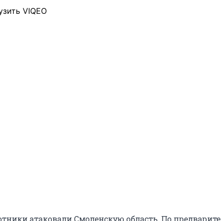
узить VIQEO
отники атаковали Смоленскую область. По предвари