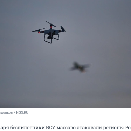
Ощепков / NGS.RU
нваря беспилотники ВСУ массово атаковали регионы Ро