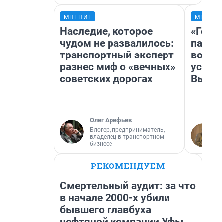
МНЕНИЕ
МНЕНИ
Наследие, которое
«Горо
чудом не развалилось:
папер
транспортный эксперт
возму
разнес миф о «вечных»
устан
советских дорогах
Высоц
Олег Арефьев
Блогер, предприниматель,
владелец в транспортном
бизнесе
РЕКОМЕНДУЕМ
Смертельный аудит: за что
в начале 2000-х убили
бывшего главбуха
нефтяной компании Уфы