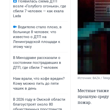
Появилась схема ДТП
возле «Голубого огонька», где
сбили 7 человек — как ехала
Lada
Водителю стало плохо, в
больнице 8 человек: что
известно о ДТП на
Ленинградской площади к
этому часу
В Минздраве рассказали о
состоянии пострадавших в
ДТП, где сбили 7 человек
Нам врали, что кофе вреден?
Источник: 
BAZA / Tele
Кому можно пить до пяти
чашек в день
Местные также г
прошлую среду н
В 2026 году в Омской области
пожар.
благоустроят около 80
общественных пространств