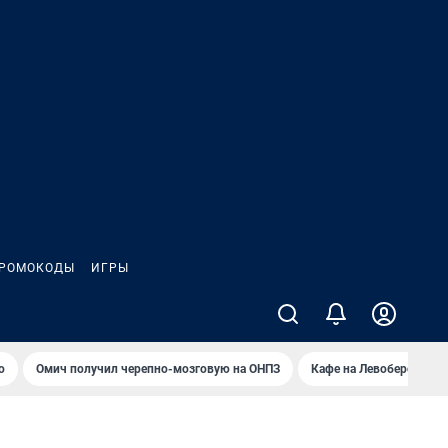
РОМОКОДЫ
ИГРЫ
о
Омич получил черепно-мозговую на ОНПЗ
Кафе на Левобережье в