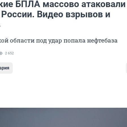
кие БПЛА массово атаковали
 России. Видео взрывов и
в
ой области под удар попала нефтебаза
2 652
ария