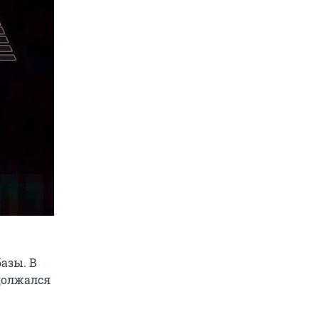
азы. В
одолжался