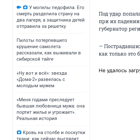
У могилы педофила. Его
Под удар попала
смерть разделила страну на
два лагеря, а защитника детей
при их падении
отправила за решетку
губернатор реги
Пилоты потерпевшего
— Пострадавших
крушение самолета
рассказали, как выживали в
как только это 
сибирской тайге
Не удалось загр
«Ну вот и всё»: звезда
«Дома-2» развелась с
молодым мужем
«Меня годами преследует
бывшая любовница мужа: она
портит жилье и угрожает».
Реальная история
Кровь на столбе и лоскутки
ткани: как сейчас выглядит