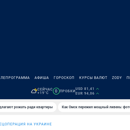
ЕЛЕПРОГРАММА
АФИША
ГОРОСКОП
КУРСЫ ВАЛЮТ
ZODY
П
USD 81,41
СЕЙЧАС
0
ПРОБКИ
+19°C
EUR 94,06
длагают рожать ради квартиры
Как Омск пережил мощный ливень: фот
ЕЦОПЕРАЦИЯ НА УКРАИНЕ