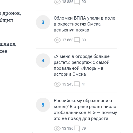
18 886
90
 дронов,
Обломки БПЛА упали в поле
общил
3
в окрестностях Омска —
вспыхнул пожар
17 663
39
шение,
сев.
«У меня в огороде больше
4
растет»: репортаж с самой
провальной «Флоры» в
истории Омска
13 245
41
Российскому образованию
5
конец? В стране растет число
стобалльников ЕГЭ — почему
это не повод для радости
13 186
79