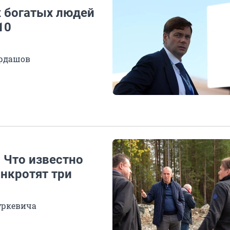
х богатых людей
10
ордашов
. Что известно
анкротят три
уркевича