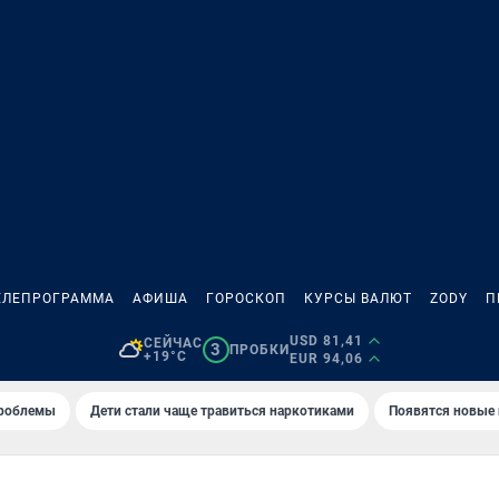
ЕЛЕПРОГРАММА
АФИША
ГОРОСКОП
КУРСЫ ВАЛЮТ
ZODY
П
USD 81,41
СЕЙЧАС
3
ПРОБКИ
+19°C
EUR 94,06
проблемы
Дети стали чаще травиться наркотиками
Появятся новые