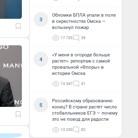
Обломки БПЛА упали в поле
3
в окрестностях Омска —
вспыхнул пожар
17 735
39
«У меня в огороде больше
4
растет»: репортаж с самой
провальной «Флоры» в
истории Омска
13 347
41
Российскому образованию
5
конец? В стране растет число
стобалльников ЕГЭ — почему
это не повод для радости
13 250
82