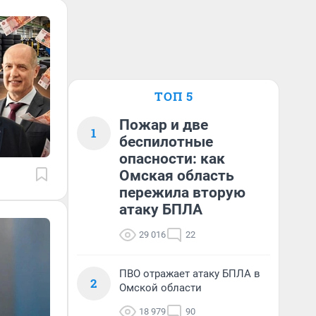
ТОП 5
Пожар и две
1
беспилотные
опасности: как
Омская область
пережила вторую
атаку БПЛА
29 016
22
ПВО отражает атаку БПЛА в
2
Омской области
18 979
90