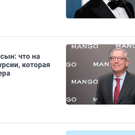
сын: что на
рсии, которая
ера