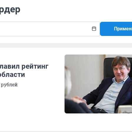
ардер
Примен
лавил рейтинг
области
 рублей