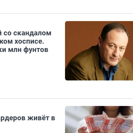
й со скандалом
ком хосписе.
ки млн фунтов
ардеров живёт в