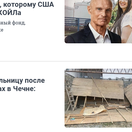
, которому США
УКОЙЛа
ьный фонд,
ке
льницу после
х в Чечне: