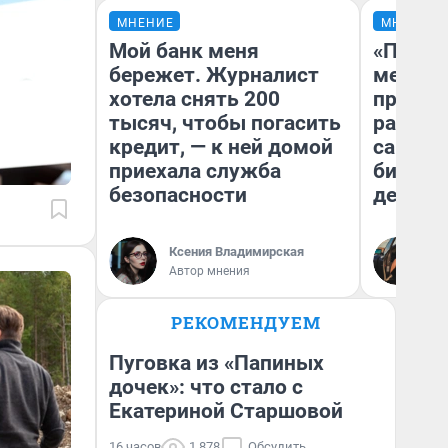
МНЕНИЕ
МНЕНИЕ
Мой банк меня
«Покуп
бережет. Журналист
мешке»
хотела снять 200
предпр
тысяч, чтобы погасить
рассказ
кредит, — к ней домой
самом 
приехала служба
бизнес
безопасности
дешевы
На
Ксения Владимирская
От
Автор мнения
де
РЕКОМЕНДУЕМ
Пуговка из «Папиных
дочек»: что стало с
Екатериной Старшовой
16 часов
1 878
Обсудить