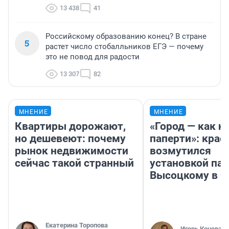
13 438
41
Российскому образованию конец? В стране
5
растет число стобалльников ЕГЭ — почему
это не повод для радости
13 307
82
МНЕНИЕ
МНЕНИЕ
Квартиры дорожают,
«Город — как н
но дешевеют: почему
паперти»: крае
рынок недвижимости
возмутился
сейчас такой странный
установкой па
Высоцкому в 
Екатерина Торопова
Игорь Коновал