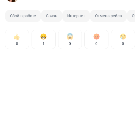
Сбой в работе
Связь
Интернет
Отмена рейса
Отс
0
1
0
0
0