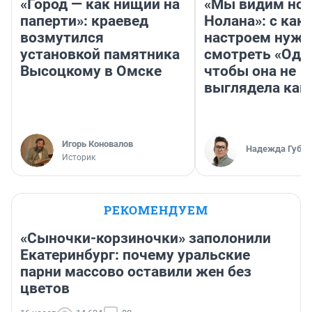
«Город — как нищий на
«Мы видим нов
паперти»: краевед
Нолана»: с как
возмутился
настроем нужн
установкой памятника
смотреть «Оди
Высоцкому в Омске
чтобы она не
выглядела как
Игорь Коновалов
Надежда Губар
Историк
РЕКОМЕНДУЕМ
«Сыночки-корзиночки» заполонили
Екатеринбург: почему уральские
парни массово оставили жен без
цветов