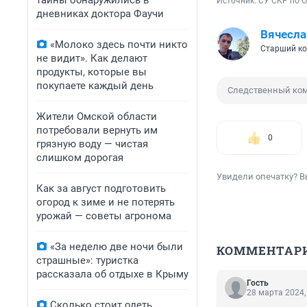
тайны обнаружились в
Источник: 
СУ СКР по 
дневниках доктора Фаучи
Вячесла
«Молоко здесь почти никто
Старший ко
не видит». Как делают
продукты, которые вы
покупаете каждый день
Следственный ком
Жители Омской области
потребовали вернуть им
0
грязную воду — чистая
слишком дорогая
Увидели опечатку? В
Как за август подготовить
огород к зиме и не потерять
урожай — советы агронома
«За неделю две ночи были
КОММЕНТАР
страшные»: туристка
рассказала об отдыхе в Крыму
Гость
28 марта 2024,
Сколько стоит одеть