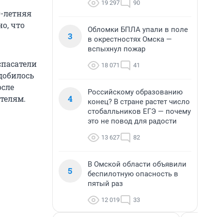
19 297
90
0-летняя
о, что
Обломки БПЛА упали в поле
3
в окрестностях Омска —
вспыхнул пожар
спасатели
18 071
41
добилось
осле
Российскому образованию
4
телям.
конец? В стране растет число
стобалльников ЕГЭ — почему
это не повод для радости
13 627
82
В Омской области объявили
5
беспилотную опасность в
пятый раз
12 019
33