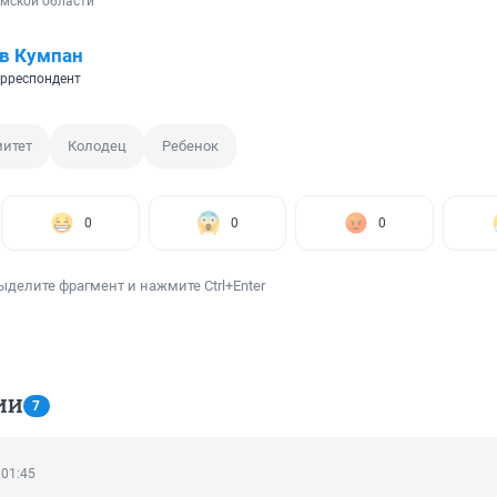
Омской области
в Кумпан
рреспондент
итет
Колодец
Ребенок
0
0
0
ыделите фрагмент и нажмите Ctrl+Enter
ИИ
7
 01:45