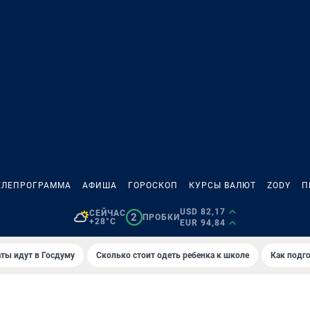
ЕЛЕПРОГРАММА
АФИША
ГОРОСКОП
КУРСЫ ВАЛЮТ
ZODY
П
USD 82,17
СЕЙЧАС
2
ПРОБКИ
+28°C
EUR 94,84
ты идут в Госдуму
Сколько стоит одеть ребенка к школе
Как подго