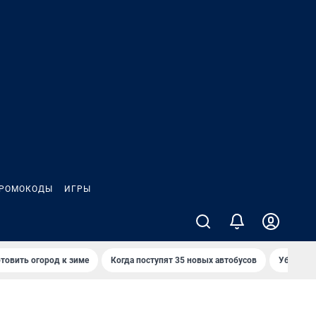
РОМОКОДЫ
ИГРЫ
товить огород к зиме
Когда поступят 35 новых автобусов
Убийца р