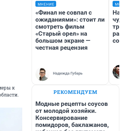
МНЕНИЕ
МНЕНИ
«Финал не совпал с
Насле
ожиданиями»: стоит ли
чудом
смотреть фильм
транс
«Старый орел» на
разне
большом экране —
совет
честная рецензия
Надежда Губарь
меры к
РЕКОМЕНДУЕМ
области.
Модные рецепты соусов
от молодой хозяйки.
Консервирование
помидоров, баклажанов,