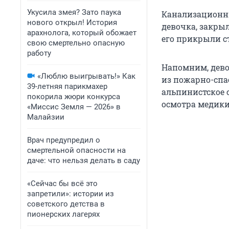
Укусила змея? Зато паука
Канализационны
нового открыл! История
девочка, закрыл
арахнолога, который обожает
его прикрыли с
свою смертельно опасную
работу
Напомним, дев
«Люблю выигрывать!» Как
из пожарно-спа
39-летняя парикмахер
альпинистское 
покорила жюри конкурса
осмотра медики
«Миссис Земля — 2026» в
Малайзии
Врач предупредил о
смертельной опасности на
даче: что нельзя делать в саду
«Сейчас бы всё это
запретили»: истории из
советского детства в
пионерских лагерях