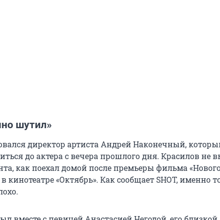
чно шутил»
вался директор артиста Андрей Наконечный, которы
иться до актера с вечера прошлого дня. Красилов не 
ента, как поехал домой после премьеры фильма «Новог
 в кинотеатре «Октябрь». Как сообщает SHOT, именно т
лохо.
ыл вместе с певицей Анастасией Негодой, его близкой