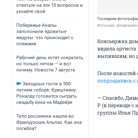
ответьте на эти 10 вопросов и
узнайте свой
Последние фотографии
Побережье Анапы
Источник: 
dimakrasilo
заполонили ядовитые
медузы: что происходит с
Консьержка дома
пляжами
видела артиста 
выпившим, но д
Рабочий день хотят сократить,
но только летом — и вот
почему. Новости 7 августа
После новостей
попрощались с
Звездные гости в 500-
летнем соборе: Криштиану
Роналду готовится сыграть
— Спасибо, Дима,
свадьбу века на Мадейре
P. (в переводе 
группы Илья Пр
Тело россиянки нашли во
Французских Альпах. Как она
погибла?