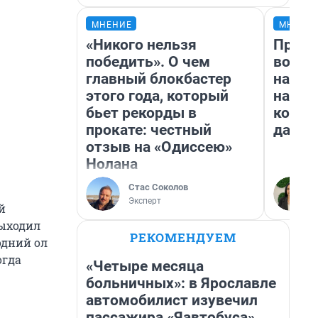
МНЕНИЕ
МНЕНИ
«Никого нельзя
Прода
победить». О чем
возьм
главный блокбастер
нам г
этого года, который
налог
бьет рекорды в
косне
прокате: честный
даже 
отзыв на «Одиссею»
Нолана
Стас Соколов
Эксперт
й
выходил
РЕКОМЕНДУЕМ
одний ол
огда
«Четыре месяца
больничных»: в Ярославле
автомобилист изувечил
пассажира «Яавтобуса»