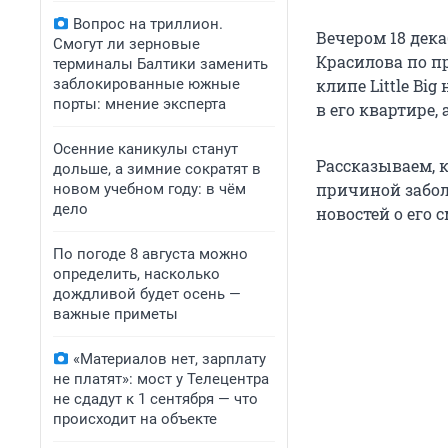
Вопрос на триллион.
Вечером 18 дека
Смогут ли зерновые
Красилова по п
терминалы Балтики заменить
заблокированные южные
клипе Little Bi
порты: мнение эксперта
в его квартире,
Осенние каникулы станут
Рассказываем, 
дольше, а зимние сократят в
причиной забол
новом учебном году: в чём
дело
новостей о его 
По погоде 8 августа можно
определить, насколько
дождливой будет осень —
важные приметы
«Материалов нет, зарплату
не платят»: мост у Телецентра
не сдадут к 1 сентября — что
происходит на объекте