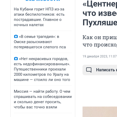
«Центне
На Кубани горит НПЗ из-за
что изв
атаки беспилотников: есть
пострадавшие. Главное о
Пухляше 
ночных налетах
Как он приш
«В семье трагедия»: в
Омске разыскивают
что происхо
потерявшегося слепого пса
19 декабря 2023, 11:07
«Нет некрасивых городов,
есть недофинансированные».
Путешественники проехали
Написать
2000 километров по Уралу на
машине — стоило ли оно того
Миссия — найти работу. О чем
спрашивать на собеседовании
и сколько денег просить,
чтобы вас точно взяли