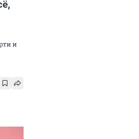
ё,
рти и