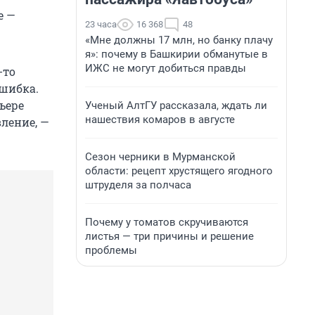
е —
23 часа
16 368
48
«Мне должны 17 млн, но банку плачу
я»: почему в Башкирии обманутые в
ИЖС не могут добиться правды
-то
ошибка.
ьере
Ученый АлтГУ рассказала, ждать ли
нашествия комаров в августе
ление, —
Сезон черники в Мурманской
области: рецепт хрустящего ягодного
штруделя за полчаса
Почему у томатов скручиваются
листья — три причины и решение
проблемы