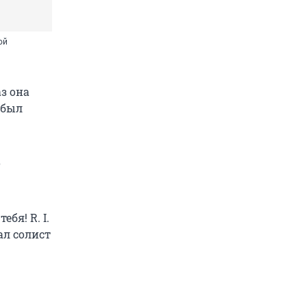
ой
з она
 был
о
бя! R. I.
л солист