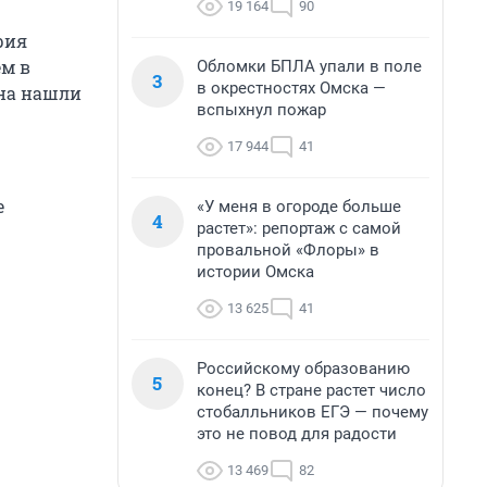
19 164
90
рия
ем в
Обломки БПЛА упали в поле
3
в окрестностях Омска —
ена нашли
вспыхнул пожар
17 944
41
е
«У меня в огороде больше
4
растет»: репортаж с самой
провальной «Флоры» в
истории Омска
13 625
41
Российскому образованию
5
конец? В стране растет число
стобалльников ЕГЭ — почему
это не повод для радости
13 469
82