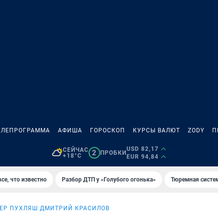
ЕЛЕПРОГРАММА
АФИША
ГОРОСКОП
КУРСЫ ВАЛЮТ
ZODY
П
USD 82,17
СЕЙЧАС
2
ПРОБКИ
+18°C
EUR 94,84
се, что известно
Разбор ДТП у «Голубого огонька»
Тюремная систе
ЕР ПУХЛЯШ ДМИТРИЙ КРАСИЛОВ