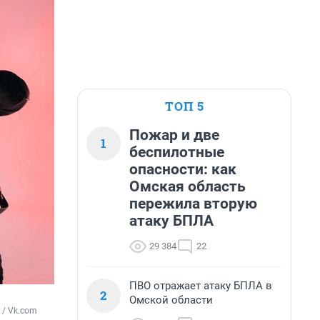
ТОП 5
Пожар и две
1
беспилотные
опасности: как
Омская область
пережила вторую
атаку БПЛА
29 384
22
ПВО отражает атаку БПЛА в
2
Омской области
 / Vk.com