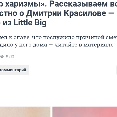
р харизмы». Рассказываем вс
естно о Дмитрии Красилове —
из Little Big
ел к славе, что послужило причиной сме
дило у него дома — читайте в материале
8 332
 комментарий