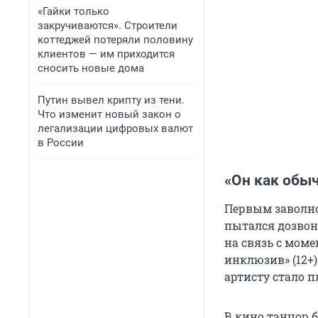
«Гайки только
закручиваются». Строители
коттеджей потеряли половину
клиентов — им приходится
сносить новые дома
Путин вывел крипту из тени.
Что изменит новый закон о
легализации цифровых валют
в России
«Он как обы
Первым заволно
пытался дозвон
на связь с мом
инклюзив» (12+)
артисту стало п
В кино танцор б