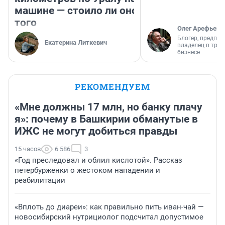
машине — стоило ли оно
того
Олег Арефьев
Блогер, предпри
Екатерина Литкевич
владелец в тра
бизнесе
РЕКОМЕНДУЕМ
«Мне должны 17 млн, но банку плачу
я»: почему в Башкирии обманутые в
ИЖС не могут добиться правды
15 часов
6 586
3
«Год преследовал и облил кислотой». Рассказ
петербурженки о жестоком нападении и
реабилитации
«Вплоть до диареи»: как правильно пить иван-чай —
новосибирский нутрициолог подсчитал допустимое