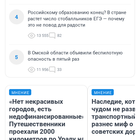
Российскому образованию конец? В стране
4
растет число стобалльников ЕГЭ — почему
это не повод для радости
13 555
82
В Омской области объявили беспилотную
5
опасность в пятый раз
11 956
33
МНЕНИЕ
МНЕНИЕ
«Нет некрасивых
Наследие, кото
городов, есть
чудом не разва
недофинансированные».
транспортный 
Путешественники
разнес миф о 
проехали 2000
советских доро
километров по Уралу на