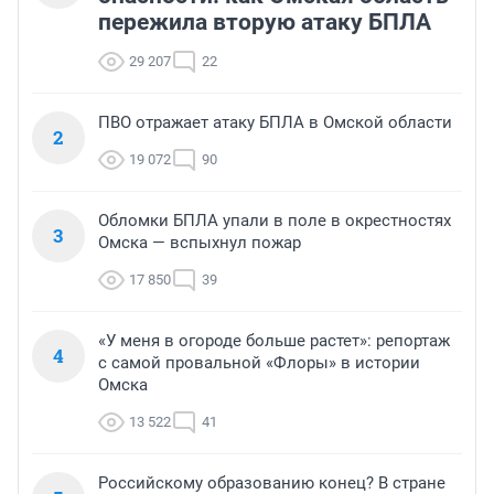
ТОП 5
Пожар и две беспилотные
1
опасности: как Омская область
пережила вторую атаку БПЛА
29 207
22
ПВО отражает атаку БПЛА в Омской области
2
19 072
90
Обломки БПЛА упали в поле в окрестностях
3
Омска — вспыхнул пожар
17 850
39
«У меня в огороде больше растет»: репортаж
4
с самой провальной «Флоры» в истории
Омска