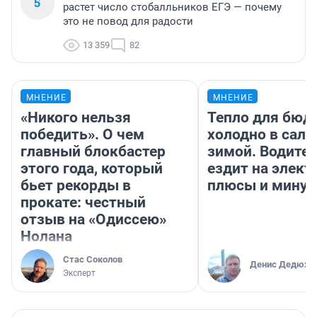
13 522
41
Российскому образованию конец? В стране
5
растет число стобалльников ЕГЭ — почему
это не повод для радости
13 359
82
МНЕНИЕ
МНЕНИЕ
«Никого нельзя
Тепло для бюд
победить». О чем
холодно в сало
главный блокбастер
зимой. Водител
этого года, который
ездит на элект
бьет рекорды в
плюсы и мину
прокате: честный
отзыв на «Одиссею»
Нолана