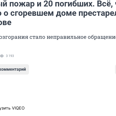
й пожар и 20 погибших. Всё, 
о о сгоревшем доме престар
ове
озгорания стало неправильное обращени
3 193
 комментарий
узить VIQEO