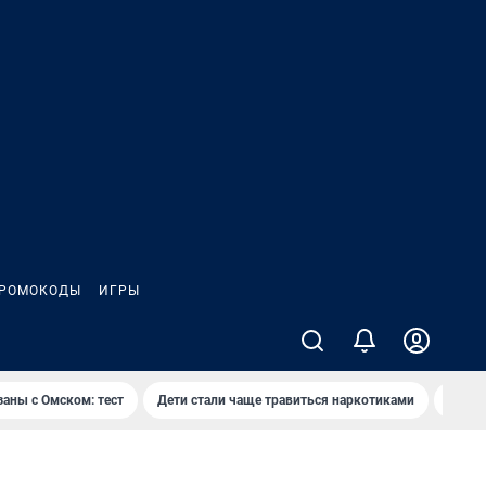
РОМОКОДЫ
ИГРЫ
заны с Омском: тест
Дети стали чаще травиться наркотиками
Появя