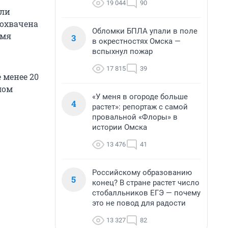
19 044
90
али
 охвачена
Обломки БПЛА упали в поле
амя
3
в окрестностях Омска —
вспыхнул пожар
17 815
39
 менее 20
лом
«У меня в огороде больше
4
растет»: репортаж с самой
провальной «Флоры» в
истории Омска
13 476
41
Российскому образованию
5
конец? В стране растет число
стобалльников ЕГЭ — почему
это не повод для радости
13 327
82