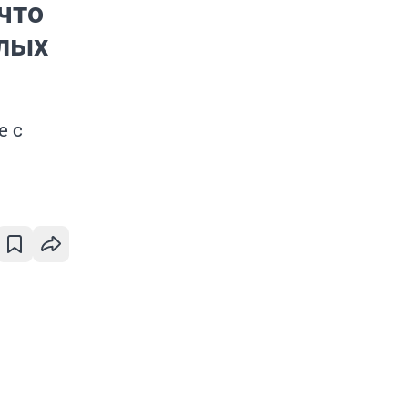
что
елых
е с