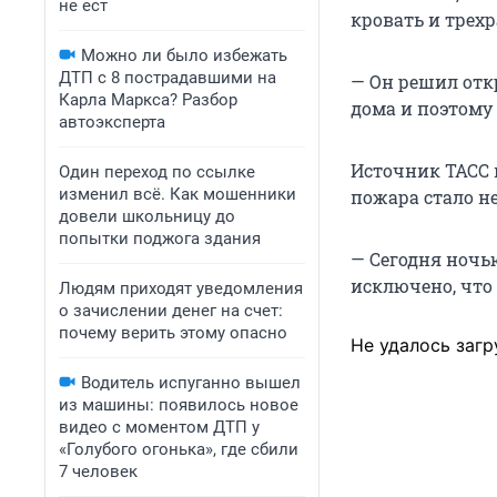
не ест
кровать и трехр
Можно ли было избежать
ДТП с 8 пострадавшими на
— Он решил откр
Карла Маркса? Разбор
дома и поэтому
автоэксперта
Источник ТАСС 
Один переход по ссылке
изменил всё. Как мошенники
пожара стало н
довели школьницу до
попытки поджога здания
— Сегодня ночь
исключено, что 
Людям приходят уведомления
о зачислении денег на счет:
почему верить этому опасно
Не удалось загр
Водитель испуганно вышел
из машины: появилось новое
видео с моментом ДТП у
«Голубого огонька», где сбили
7 человек