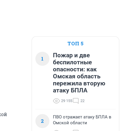
ТОП 5
Пожар и две
1
беспилотные
опасности: как
Омская область
пережила вторую
атаку БПЛА
29 155
22
кой
ПВО отражает атаку БПЛА в
2
Омской области