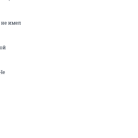
 не имел
ной
Не