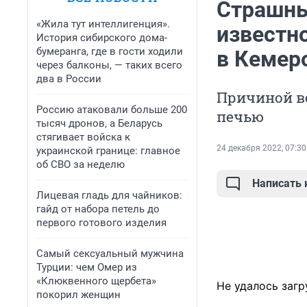
Страшны
«Жила тут интеллигенция».
известн
История сибирского дома-
бумеранга, где в гости ходили
в Кемер
через балконы, — таких всего
два в России
Причиной в
Россию атаковали больше 200
печью
тысяч дронов, а Беларусь
стягивает войска к
24 декабря 2022, 07:30
украинской границе: главное
об СВО за неделю
Написать
Лицевая гладь для чайников:
гайд от набора петель до
первого готового изделия
Самый сексуальный мужчина
Турции: чем Омер из
«Клюквенного щербета»
Не удалось загр
покорил женщин