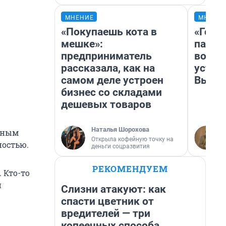
МНЕНИЕ
МНЕНИ
«Покупаешь кота в
«Горо
мешке»:
папер
предприниматель
возму
рассказала, как на
устан
самом деле устроен
Высоц
бизнес со складами
дешевых товаров
Наталья Шорохова
ечным
Открыла кофейную точку на
ностью.
деньги соцразвития
РЕКОМЕНДУЕМ
 Кто-то
и
Слизни атакуют: как
спасти цветник от
вредителей — три
копеечных способа