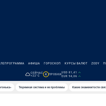
ЕЛЕПРОГРАММА
АФИША
ГОРОСКОП
КУРСЫ ВАЛЮТ
ZODY
П
USD 81,41
СЕЙЧАС
4
ПРОБКИ
+22°C
EUR 94,06
огонька»
Тюремная система и ее проблемы
Какие знаменитости свя