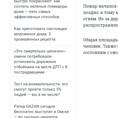
Быстро покраснеют: как
Пожар начался 
соспеть зеленые помидоры
дома — пять самых
поздно: к тому 
эффективных способов
огнем. Из-за д
распространяло
Как приготовить настоящее
мороженое дома: 3
проверенных рецепта
Общая площадь 
человек. Также 
«Это смертельно цинично»:
состоянии с ож
омичи потребовали
установить дорожные
отбойники на месте ДТП с 8
пострадавшими
Тест на внимательность: его
смогут пройти только 5%
людей — вы в их числе?
Рэпер GAZAN сегодня
бесплатно выступит в Омске
— во сколько начнется