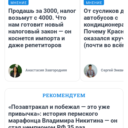
МНЕНИЕ
МНЕНИЕ
Продашь за 3000, налог
От сусликов до
возьмут с 4000. Что
автобусов с
нам готовит новый
кондиционерам
налоговый закон — он
Почему Красно
коснется импорта и
оказался круч
даже репетиторов
(почти во всём
Анастасия Завгородняя
Сергей Энквист
РЕКОМЕНДУЕМ
«Позавтракал и побежал — это уже
привычка»: история пермского
марафонца Владимира Никитина — он
стал чемпионом РФ 35 раз