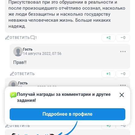
Присутствовал при это обрушении в реальности и 
после произошедшего отчётливо осознал, насколько 
же люди беззащитны и насколько государству 
неважна человеческая жизнь. Больше никаких 
надежд.
+2
–0
ОТВЕТИТЬ
1
Гость
14 августа 2022, 07:56
Прав!!
+1
–0
ОТВЕТИТЬ
Гость
13 августа 2022, 19:50
Получай награды за комментарии и другие 
Издевательство над людьми! 

задания!
Чиновников в этот дом надо было переселить .Чтоб 
прочувствовали , как это боятся за свои жизни и 
Подробнее в профиле
детей
+0
–0
ОТВЕТИТЬ