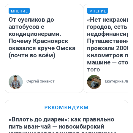
МНЕНИЕ
МНЕНИЕ
От сусликов до
«Нет некрасив
автобусов с
городов, есть
кондиционерами.
недофинансиро
Почему Красноярск
Путешественн
оказался круче Омска
проехали 2000
(почти во всём)
километров по 
машине — стои
того
Сергей Энквист
Екатерина Лит
РЕКОМЕНДУЕМ
«Вплоть до диареи»: как правильно
пить иван-чай — новосибирский