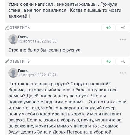
Умник один написал , виноваты жильцы . Рухнула 
стена , а не пол повалился . Когда пишешь то мозги 
включай !
+0
–0
ОТВЕТИТЬ
Гость
12 августа 2022, 20:50
Странно было бы, если не рухнул.
+0
–0
ОТВЕТИТЬ
Гость
12 августа 2022, 18:21
Что такое эта ваша разруха? Старуха с клюкой? 
Ведьма, которая выбила все стёкла, потушила все 
лампы? Да её вовсе и не существует. Что вы 
подразумеваете под этим словом? … Это вот что: если 
я, вместо того, чтобы оперировать каждый вечер, 
начну у себя в квартире петь хором, у меня настанет 
разруха. Если я, входя в уборную, начну, извините за 
выражение, мочиться мимо унитаза и то же самое 
будут делать Зина и Дарья Петровна, в уборной 