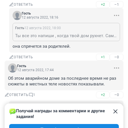
+2
–1
ОТВЕТИТЬ
Гость
12 августа 2022, 18:16
Гость
12 августа 2022, 18:00
Ты все это напиши , когда твой дом рухнет. Сама себя в этом обвини
она спрячется за родителей.
+1
–0
ОТВЕТИТЬ
Гость
12 августа 2022, 17:44
Об этом аварийном доме за последнее время не раз 
сюжеты в местных теле новостях показывали.
+2
–0
ОТВЕТИТЬ
1
Гость
14 августа 2022, 10:25
Получай награды за комментарии и другие 
задания!
Наверное, где-то между ковидом, "спецоперацией" 
и постоянным восхвалением власти. Даже 