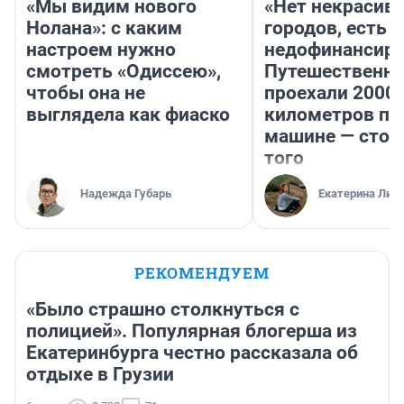
«Мы видим нового
«Нет некрасив
Нолана»: с каким
городов, есть
настроем нужно
недофинансиро
смотреть «Одиссею»,
Путешественн
чтобы она не
проехали 2000
выглядела как фиаско
километров по 
машине — стои
того
Надежда Губарь
Екатерина Лит
РЕКОМЕНДУЕМ
«Было страшно столкнуться с
полицией». Популярная блогерша из
Екатеринбурга честно рассказала об
отдыхе в Грузии