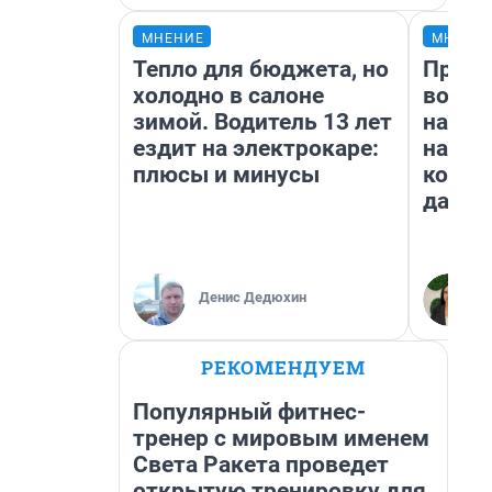
МНЕНИЕ
МНЕНИ
Тепло для бюджета, но
Прода
холодно в салоне
возьм
зимой. Водитель 13 лет
нам г
ездит на электрокаре:
налог
плюсы и минусы
косне
даже 
Денис Дедюхин
РЕКОМЕНДУЕМ
Популярный фитнес-
тренер с мировым именем
Света Ракета проведет
открытую тренировку для