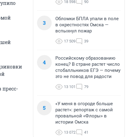
18 598
90
тупило
омой
Обломки БПЛА упали в поле
3
в окрестностях Омска —
вспыхнул пожар
17 509
39
дшей
Российскому образованию
4
конец? В стране растет число
дзиновки
стобалльников ЕГЭ — почему
ой
это не повод для радости
13 101
79
 пресс-
«У меня в огороде больше
5
растет»: репортаж с самой
провальной «Флоры» в
истории Омска
13 072
41