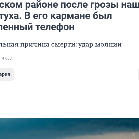
тском районе после грозы на
туха. В его кармане был
ленный телефон
льная причина смерти: удар молнии
4 003
ария