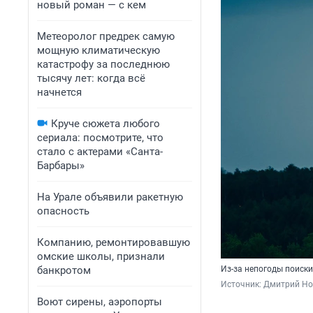
новый роман — с кем
Метеоролог предрек самую
мощную климатическую
катастрофу за последнюю
тысячу лет: когда всё
начнется
Круче сюжета любого
сериала: посмотрите, что
стало с актерами «Санта-
Барбары»
На Урале объявили ракетную
опасность
Компанию, ремонтировавшую
омские школы, признали
банкротом
Из-за непогоды поиск
Источник: 
Дмитрий Нос
Воют сирены, аэропорты