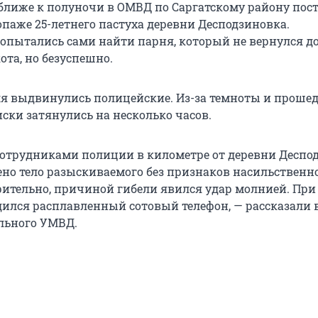
, ближе к полуночи в ОМВД по Саргатскому району пос
опаже 25-летнего пастуха деревни Десподзиновка.
опытались сами найти парня, который не вернулся д
ота, но безуспешно.
ля выдвинулись полицейские. Из-за темноты и проше
ски затянулись на несколько часов.
сотрудниками полиции в километре от деревни Деспо
ено тело разыскиваемого без признаков насильственн
рительно, причиной гибели явился удар молнией. При
ился расплавленный сотовый телефон, — рассказали в
льного УМВД.