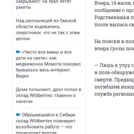
закрывают: на Урал летят
Вчера, 14 июля
ракеты
сообщение о пр
Родственники п
Над школьницей из Омской
после выпаса ск
области издевались
сверстники: что не так с этим
делом
На поиски в по
вчера грозы пои
«Чисто все мамы и все
дети на свете»: как
медвежонок Момота покорил
— Лишь к утру 
буквально весь интернет.
в поле обнаруж
Видео
смерти. Предва
погибшем наход
Дома полыхают, дрон попал в
службе региона
склад Wildberries: главное о
налетах
Обрушившийся в Сибири
склад Wildberries планирует
возобновить работу — что
происходит внутри