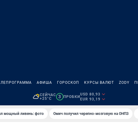
ЕЛЕПРОГРАММА
АФИША
ГОРОСКОП
КУРСЫ ВАЛЮТ
ZODY
П
USD 80,93
СЕЙЧАС
3
ПРОБКИ
+25°C
EUR 93,19
ил мощный ливень: фото
Омич получил черепно-мозговую на ОНПЗ