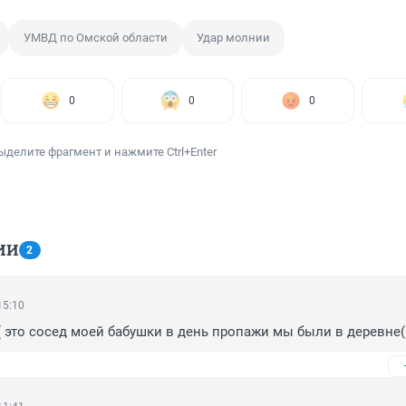
УМВД по Омской области
Удар молнии
0
0
0
ыделите фрагмент и нажмите Ctrl+Enter
ИИ
2
15:10
( это сосед моей бабушки в день пропажи мы были в деревне(