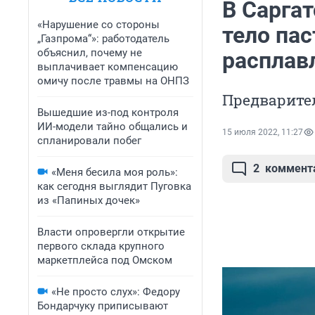
В Сарга
«Нарушение со стороны
тело пас
„Газпрома“»: работодатель
объяснил, почему не
расплав
выплачивает компенсацию
омичу после травмы на ОНПЗ
Предварите
Вышедшие из-под контроля
ИИ-модели тайно общались и
15 июля 2022, 11:27
спланировали побег
2
коммент
«Меня бесила моя роль»:
как сегодня выглядит Пуговка
из «Папиных дочек»
Власти опровергли открытие
первого склада крупного
маркетплейса под Омском
«Не просто слух»: Федору
Бондарчуку приписывают