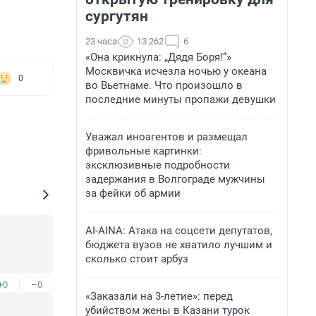
сургутян
23 часа
13 262
6
«Она крикнула: „Дядя Боря!“»
Москвичка исчезла ночью у океана
0
во Вьетнаме. Что произошло в
последние минуты пропажи девушки
Уважал иноагентов и размещал
фривольные картинки:
эксклюзивные подробности
задержания в Волгограде мужчины
за фейки об армии
AI-AINA: Атака на соцсети депутатов,
бюджета вузов не хватило лучшим и
сколько стоит арбуз
+0
–0
«Заказали на 3-летие»: перед
убийством жены в Казани турок