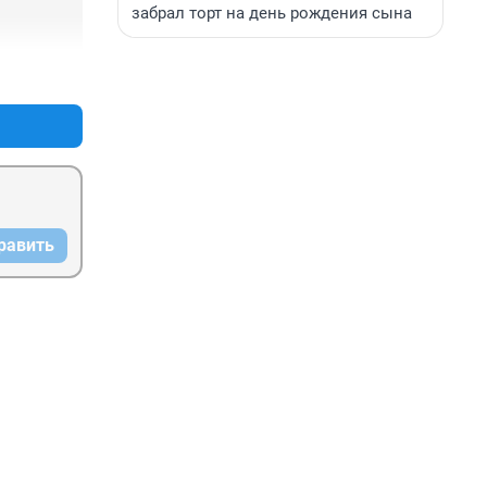
забрал торт на день рождения сына
+1
–0
равить