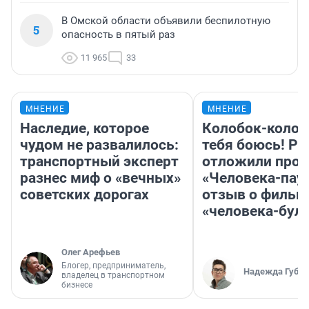
В Омской области объявили беспилотную
5
опасность в пятый раз
11 965
33
МНЕНИЕ
МНЕНИЕ
Наследие, которое
Колобок-колобо
чудом не развалилось:
тебя боюсь! Ра
транспортный эксперт
отложили прок
разнес миф о «вечных»
«Человека-пау
советских дорогах
отзыв о фильм
«человека-бул
Олег Арефьев
Блогер, предприниматель,
Надежда Губар
владелец в транспортном
бизнесе