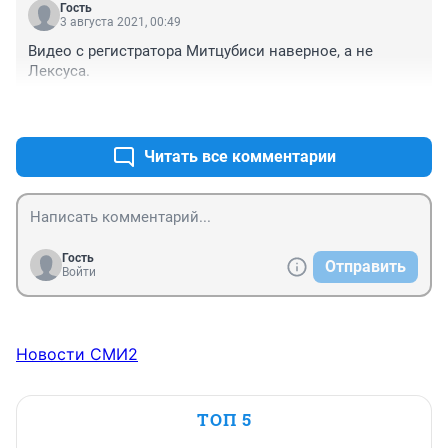
Гость
изобретающих машины ПРАВА еще то рабы 
3 августа 2021, 00:49
придумали Автопилот на машины

Видео с регистратора Митцубиси наверное, а не 
любопытно будет - как рабовладельцы будут 
Лексуса.
заставлять рабов получать ПРАВА на право быть 
Пассажиром))
+0
–0
Читать все комментарии
Гость
Отправить
Войти
Новости СМИ2
ТОП 5