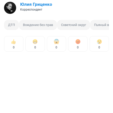
Юлия Гриценко
Корреспондент
ДТП
Вождение без прав
Советский округ
Пьяный вод
0
0
0
0
0