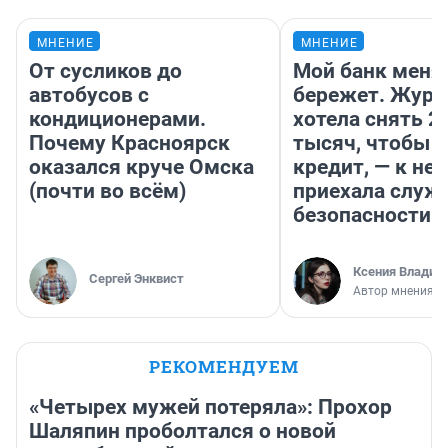
МНЕНИЕ
МНЕНИЕ
От сусликов до
Мой банк меня
автобусов с
бережет. Журн
кондиционерами.
хотела снять 2
Почему Красноярск
тысяч, чтобы п
оказался круче Омска
кредит, — к не
(почти во всём)
приехала служ
безопасности
Ксения Владим
Сергей Энквист
Автор мнения
РЕКОМЕНДУЕМ
«Четырех мужей потеряла»: Прохор
Шаляпин проболтался о новой