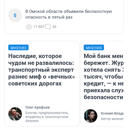
В Омской области объявили беспилотную
5
опасность в пятый раз
11 937
33
МНЕНИЕ
МНЕНИЕ
Наследие, которое
Мой банк меня
чудом не развалилось:
бережет. Журн
транспортный эксперт
хотела снять 2
разнес миф о «вечных»
тысяч, чтобы п
советских дорогах
кредит, — к не
приехала служ
безопасности
Олег Арефьев
Блогер, предприниматель,
Ксения Владим
владелец в транспортном
Автор мнения
бизнесе