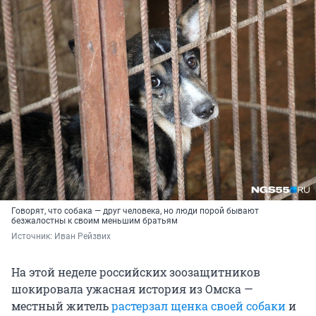
Говорят, что собака — друг человека, но люди порой бывают
безжалостны к своим меньшим братьям
Источник: 
Иван Рейзвих
На этой неделе российских зоозащитников
шокировала ужасная история из Омска —
местный житель
растерзал щенка своей собаки
и