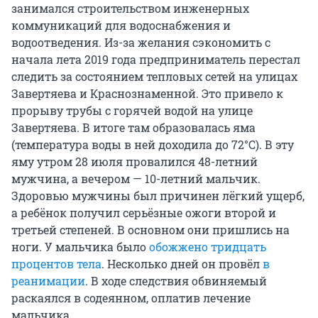
занимался строительством инженерных
коммуникаций для водоснабжения и
водоотведения. Из-за желания сэкономить с
начала лета 2019 года предприниматель перестал
следить за состоянием тепловых сетей на улицах
Завертяева и Краснознаменной. Это привело к
прорыву трубы с горячей водой на улице
Завертяева. В итоге там образовалась яма
(температура воды в ней доходила до 72°С). В эту
яму утром 28 июля провалился 48-летний
мужчина, а вечером — 10-летний мальчик.
Здоровью мужчины был причинен лёгкий ущерб,
а ребёнок получил серьёзные ожоги второй и
третьей степеней. В основном они пришлись на
ноги. У мальчика было
обожжено тридцать
процентов тела
. Несколько дней он провёл
в
реанимации
. В ходе следствия обвиняемый
раскаялся в содеянном, оплатив лечение
мальчика.