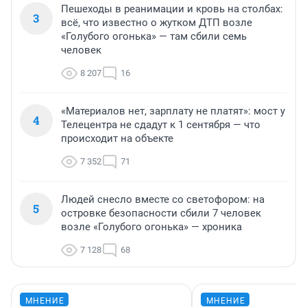
Пешеходы в реанимации и кровь на столбах:
3
всё, что известно о жутком ДТП возле
«Голубого огонька» — там сбили семь
человек
8 207
16
«Материалов нет, зарплату не платят»: мост у
4
Телецентра не сдадут к 1 сентября — что
происходит на объекте
7 352
71
Людей снесло вместе со светофором: на
5
островке безопасности сбили 7 человек
возле «Голубого огонька» — хроника
7 128
68
МНЕНИЕ
МНЕНИЕ