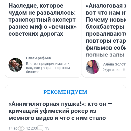
Наследие, которое
«Аналоговая ж
чудом не развалилось:
вот что нам ну
транспортный эксперт
Почему новые
разнес миф о «вечных»
блокбастеры
советских дорогах
проваливаются,
повторы стары
фильмов соби
полные залы
Олег Арефьев
Блогер, предприниматель,
Алёна Золотух
владелец в транспортном
Журналист НГС
бизнесе
РЕКОМЕНДУЕМ
«Аннигиляторная пушка!»: кто он —
кричащий уфимский рокер из
мемного видео и что с ним стало
1 час
42 203
15