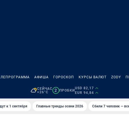
ЕЛЕПРОГРАММА
АФИША
ГОРОСКОП
КУРСЫ ВАЛЮТ
ZODY
П
USD 82,17
СЕЙЧАС
2
ПРОБКИ
+26°C
EUR 94,84
дут к 1 сентября
Главные тренды осени 2026
Сбили 7 человек — все