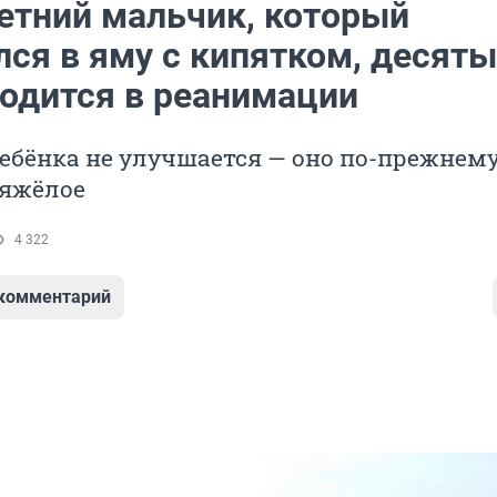
етний мальчик, который
лся в яму с кипятком, десят
ходится в реанимации
ебёнка не улучшается — оно по-прежнем
тяжёлое
4 322
 комментарий