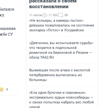
рассказала о своем
восстановлении
 балансе
ку.
11 часов
11 353
58
«Не вольеры, а камеры пыток»:
девушка пожаловалась на состояние
 решение
экопарка «Лотос» в Уссурийске
ужбе СУ
«Девчонки, вы испытываете судьбу»:
что творится в подпольной
рюмочной на Березовой в Рязани —
обзор YA62.RU
Выжившая после атаки с кислотой
петербурженка выписалась из
больницы
0
«Ела одни булочки и пирожные»:
экстремально худые новосибирцы —
о своих попытках набрать вес любой
ценой