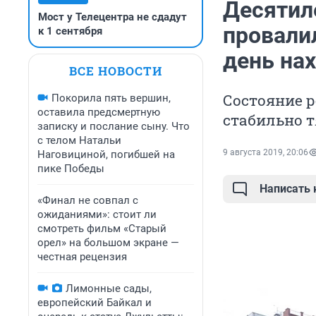
Десятил
Мост у Телецентра не сдадут
провали
к 1 сентября
день на
ВСЕ НОВОСТИ
Состояние р
Покорила пять вершин,
оставила предсмертную
стабильно 
записку и послание сыну. Что
с телом Натальи
9 августа 2019, 20:06
Наговициной, погибшей на
пике Победы
Написать
«Финал не совпал с
ожиданиями»: стоит ли
смотреть фильм «Старый
орел» на большом экране —
честная рецензия
Лимонные сады,
европейский Байкал и