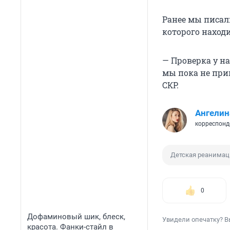
Ранее мы писали
которого наход
— Проверка у н
мы пока не при
СКР.
Ангелин
корреспонд
Детская реанимац
0
Дофаминовый шик, блеск,
Увидели опечатку? В
красота. Фанки-стайл в