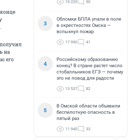
19 220
90
 конце
у
Обломки БПЛА упали в поле
3
в окрестностях Омска —
.
вспыхнул пожар
17 990
41
 получил
ь на
ью его
Российскому образованию
4
конец? В стране растет число
стобалльников ЕГЭ — почему
это не повод для радости
13 537
82
В Омской области объявили
5
беспилотную опасность в
пятый раз
11 940
33