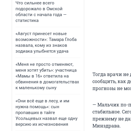
Что сильнее всего
подорожало в Омской
области с начала года —
статистика
«Август принесет новые
возможности»: Тамара Глоба
назвала, кому из знаков
зодиака улыбнется удача
«Меня не просто отменяют,
меня хотят убить»: участница
Тогда врачи не
«Мамы в 16» ответила на
сообщить, как д
обвинения в домогательствах
к маленькому сыну
прогнозы не мог
«Они всё еще в лесу, и им
— Мальчик по-п
нужна помощь»: сын
стабильное. Сег
пропавших в тайге
прежнему не да
Усольцевых назвал еще одну
версию их исчезновения
Минздрава.