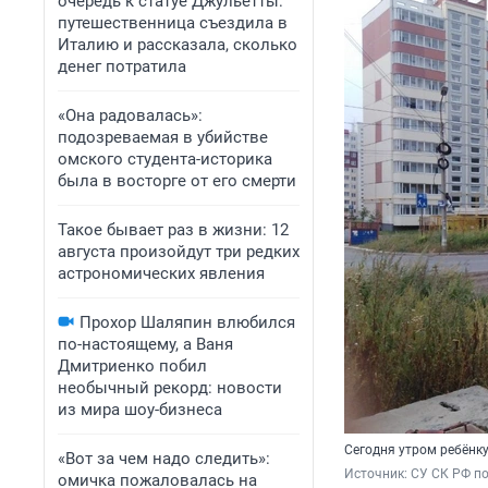
очередь к статуе Джульетты:
путешественница съездила в
Италию и рассказала, сколько
денег потратила
«Она радовалась»:
подозреваемая в убийстве
омского студента-историка
была в восторге от его смерти
Такое бывает раз в жизни: 12
августа произойдут три редких
астрономических явления
Прохор Шаляпин влюбился
по-настоящему, а Ваня
Дмитриенко побил
необычный рекорд: новости
из мира шоу-бизнеса
Сегодня утром ребёнку
«Вот за чем надо следить»:
Источник: 
СУ СК РФ п
омичка пожаловалась на