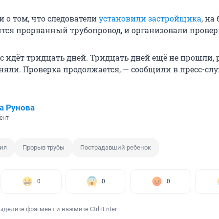
 о том, что следователи
установили застройщика
, на
ится прорванный трубопровод, и организовали провер
ас идёт тридцать дней. Тридцать дней ещё не прошли,
няли. Проверка продолжается, — сообщили в пресс-сл
а Рунова
ент
ия
Прорыв трубы
Пострадавший ребенок
0
0
0
ыделите фрагмент и нажмите Ctrl+Enter