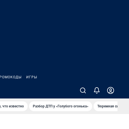
РОМОКОДЫ
ИГРЫ
, что известно
Разбор ДТП у «Голубого огонька»
Тюремная система