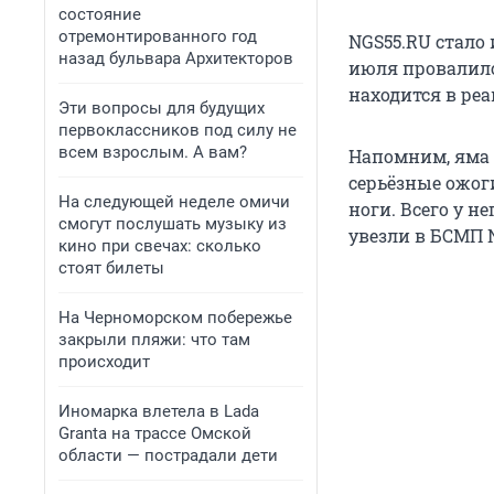
состояние
отремонтированного год
NGS55.RU стало 
назад бульвара Архитекторов
июля провалилс
находится в реа
Эти вопросы для будущих
первоклассников под силу не
всем взрослым. А вам?
Напомним, яма 
серьёзные ожог
На следующей неделе омичи
ноги. Всего у не
смогут послушать музыку из
увезли в БСМП 
кино при свечах: сколько
стоят билеты
На Черноморском побережье
закрыли пляжи: что там
происходит
Иномарка влетела в Lada
Granta на трассе Омской
области — пострадали дети