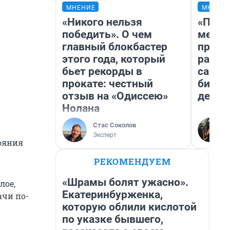
МНЕНИЕ
МНЕНИ
«Никого нельзя
«Поку
победить». О чем
мешке
главный блокбастер
предп
этого года, который
расска
бьет рекорды в
самом
прокате: честный
бизне
отзыв на «Одиссею»
дешев
Нолана
Стас Соколов
Эксперт
тояния
РЕКОМЕНДУЕМ
«Шрамы болят ужасно».
лое,
Екатеринбурженка,
ачи по-
которую облили кислотой
по указке бывшего,