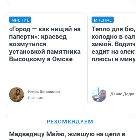
МНЕНИЕ
МНЕНИЕ
«Город — как нищий на
Тепло для бюд
паперти»: краевед
холодно в сало
возмутился
зимой. Водител
установкой памятника
ездит на элект
Высоцкому в Омске
плюсы и мину
Игорь Коновалов
Денис Дедюхи
Историк
РЕКОМЕНДУЕМ
Медведицу Майю, жившую на цепи в