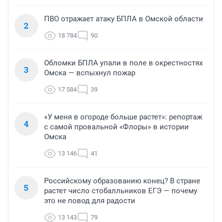
ПВО отражает атаку БПЛА в Омской области
2
18 784
90
Обломки БПЛА упали в поле в окрестностях
3
Омска — вспыхнул пожар
17 584
39
«У меня в огороде больше растет»: репортаж
4
с самой провальной «Флоры» в истории
Омска
13 146
41
Российскому образованию конец? В стране
5
растет число стобалльников ЕГЭ — почему
это не повод для радости
13 143
79