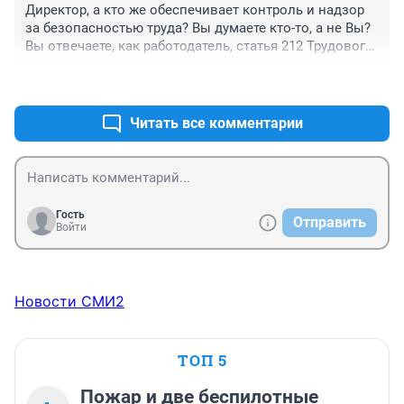
Директор, а кто же обеспечивает контроль и надзор 
за безопасностью труда? Вы думаете кто-то, а не Вы? 
Вы отвечаете, как работодатель, статья 212 Трудового 
кодекса РФ. Надо контролировать, а не краснея и 
+0
–0
стыдливо отварачиваться от нарушений охраны 
труда. Это и Вас касается всех руководителей, 
читающих статью
Читать все комментарии
Гость
Отправить
Войти
Новости СМИ2
ТОП 5
Пожар и две беспилотные