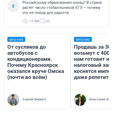
Российскому образованию конец? В стране
5
растет число стобалльников ЕГЭ — почему
это не повод для радости
13 388
82
МНЕНИЕ
МНЕНИЕ
От сусликов до
Продашь за 300
автобусов с
возьмут с 4000
кондиционерами.
нам готовит н
Почему Красноярск
налоговый зако
оказался круче Омска
коснется импор
(почти во всём)
даже репетито
Сергей Энквист
Анастасия Зав