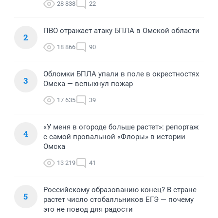
28 838
22
ПВО отражает атаку БПЛА в Омской области
2
18 866
90
Обломки БПЛА упали в поле в окрестностях
3
Омска — вспыхнул пожар
17 635
39
«У меня в огороде больше растет»: репортаж
4
с самой провальной «Флоры» в истории
Омска
13 219
41
Российскому образованию конец? В стране
5
растет число стобалльников ЕГЭ — почему
это не повод для радости