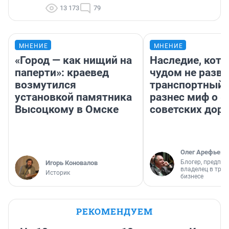
13 173
79
МНЕНИЕ
МНЕНИЕ
«Город — как нищий на
Наследие, кото
паперти»: краевед
чудом не разва
возмутился
транспортный 
установкой памятника
разнес миф о 
Высоцкому в Омске
советских доро
Олег Арефьев
Блогер, предпри
Игорь Коновалов
владелец в тра
Историк
бизнесе
РЕКОМЕНДУЕМ