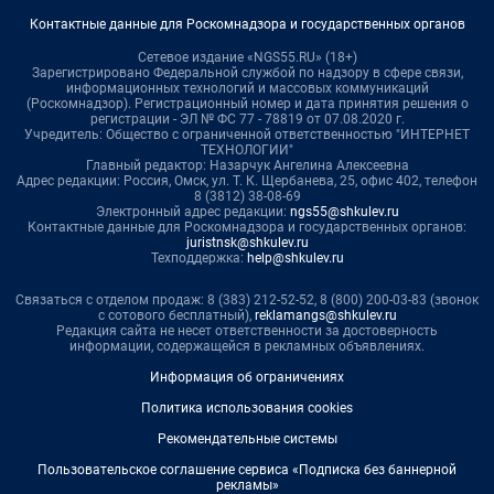
Контактные данные для Роскомнадзора и государственных органов
Сетевое издание «NGS55.RU» (18+)
Зарегистрировано Федеральной службой по надзору в сфере связи,
информационных технологий и массовых коммуникаций
(Роскомнадзор). Регистрационный номер и дата принятия решения о
регистрации - ЭЛ № ФС 77 - 78819 от 07.08.2020 г.
Учредитель: Общество с ограниченной ответственностью "ИНТЕРНЕТ
ТЕХНОЛОГИИ"
Главный редактор: Назарчук Ангелина Алексеевна
Адрес редакции: Россия, Омск, ул. Т. К. Щербанева, 25, офис 402, телефон
8 (3812) 38-08-69
Электронный адрес редакции:
ngs55@shkulev.ru
Контактные данные для Роскомнадзора и государственных органов:
juristnsk@shkulev.ru
Техподдержка:
help@shkulev.ru
Связаться с отделом продаж: 8 (383) 212-52-52, 8 (800) 200-03-83 (звонок
с сотового бесплатный),
reklamangs@shkulev.ru
Редакция сайта не несет ответственности за достоверность
информации, содержащейся в рекламных объявлениях.
Информация об ограничениях
Политика использования cookies
Рекомендательные системы
Пользовательское соглашение сервиса «Подписка без баннерной
рекламы»