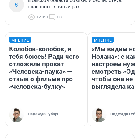
В Омской области объявили беспилотную
5
опасность в пятый раз
12 021
33
МНЕНИЕ
МНЕНИЕ
Колобок-колобок, я
«Мы видим нов
тебя боюсь! Ради чего
Нолана»: с как
отложили прокат
настроем нужн
«Человека-паука» —
смотреть «Оди
отзыв о фильме про
чтобы она не
«человека-булку»
выглядела как
Надежда Губарь
Надежда Губар