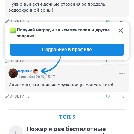
Нужно вынести дачные строения за пределы 
водоохранной зоны!
+0
–0
ОТВЕТИТЬ
Получай награды за комментарии и другие 
Гость
4 октября 2019, 17:46
задания!
Необходимо запретить охоту вблизи городов. Вернуть 
Подробнее в профиле
"зелёную зону".
+1
–0
ОТВЕТИТЬ
Варенье
4 октября 2019, 15:17
Идиотизм, эти пьяные оруженосцы совсем того!
+0
–0
ОТВЕТИТЬ
ТОП 5
Пожар и две беспилотные
1