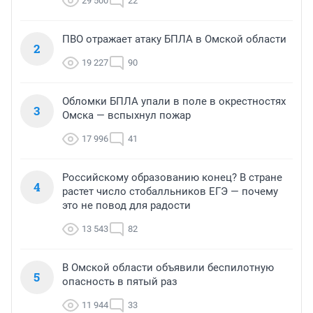
29 500
22
ПВО отражает атаку БПЛА в Омской области
2
19 227
90
Обломки БПЛА упали в поле в окрестностях
3
Омска — вспыхнул пожар
17 996
41
Российскому образованию конец? В стране
4
растет число стобалльников ЕГЭ — почему
это не повод для радости
13 543
82
В Омской области объявили беспилотную
5
опасность в пятый раз
11 944
33