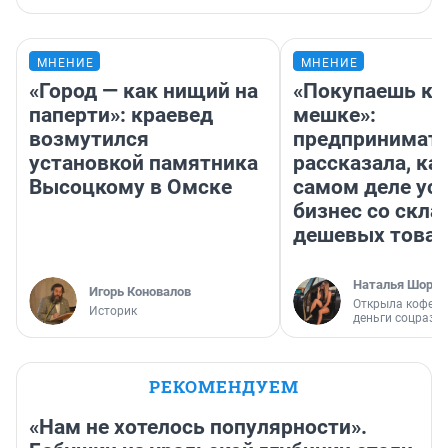
МНЕНИЕ
МНЕНИЕ
«Город — как нищий на
«Покупаешь ко
паперти»: краевед
мешке»:
возмутился
предпринимат
установкой памятника
рассказала, как
Высоцкому в Омске
самом деле ус
бизнес со скл
дешевых това
Наталья Шорох
Игорь Коновалов
Открыла кофейн
Историк
деньги соцразв
РЕКОМЕНДУЕМ
«Нам не хотелось популярности».