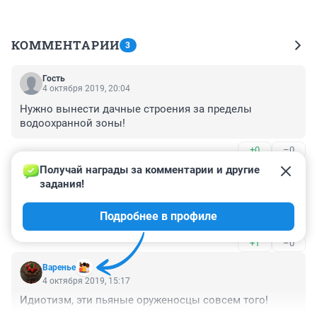
КОММЕНТАРИИ
3
Гость
4 октября 2019, 20:04
Нужно вынести дачные строения за пределы 
водоохранной зоны!
+0
–0
Получай награды за комментарии и другие 
Гость
4 октября 2019, 17:46
задания!
Необходимо запретить охоту вблизи городов. Вернуть 
Подробнее в профиле
"зелёную зону".
+1
–0
Варенье
4 октября 2019, 15:17
Идиотизм, эти пьяные оруженосцы совсем того!