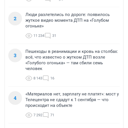
Люди разлетелись по дороге: появилось
2
жуткое видео момента ДТП на «Голубом
огоньке»
11 234
31
Пешеходы в реанимации и кровь на столбах:
3
всё, что известно о жутком ДТП возле
«Голубого огонька» — там сбили семь
человек
8 143
16
«Материалов нет, зарплату не платят»: мост у
4
Телецентра не сдадут к 1 сентября — что
происходит на объекте
7 292
71