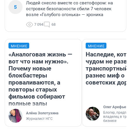
Людей снесло вместе со светофором: на
5
островке безопасности сбили 7 человек
возле «Голубого огонька» — хроника
7 094
68
МНЕНИЕ
МНЕНИЕ
«Аналоговая жизнь —
Наследие, кото
вот что нам нужно».
чудом не разва
Почему новые
транспортный 
блокбастеры
разнес миф о 
проваливаются, а
советских доро
повторы старых
фильмов собирают
полные залы
Олег Арефьев
Блогер, предпри
Алёна Золотухина
владелец в тра
Журналист НГС
бизнесе