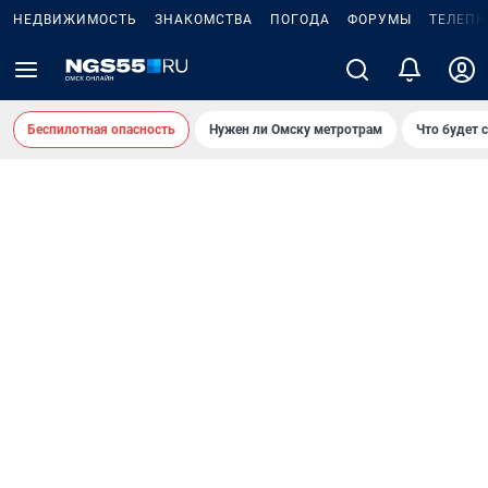
НЕДВИЖИМОСТЬ
ЗНАКОМСТВА
ПОГОДА
ФОРУМЫ
ТЕЛЕПР
Беспилотная опасность
Нужен ли Омску метротрам
Что будет 