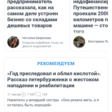
предприниматель
недофинансиро
рассказала, как на
Путешественн
самом деле устроен
проехали 2000
бизнес со складами
километров по 
дешевых товаров
машине — стои
того
Наталья Шорохова
Екатерина Лит
Открыла кофейную точку на
деньги соцразвития
РЕКОМЕНДУЕМ
«Год преследовал и облил кислотой».
Рассказ петербурженки о жестоком
нападении и реабилитации
11 часов
7 547
124
Накипело у младшей сестры: «Она уехала жить, а я
осталась быть хорошей»