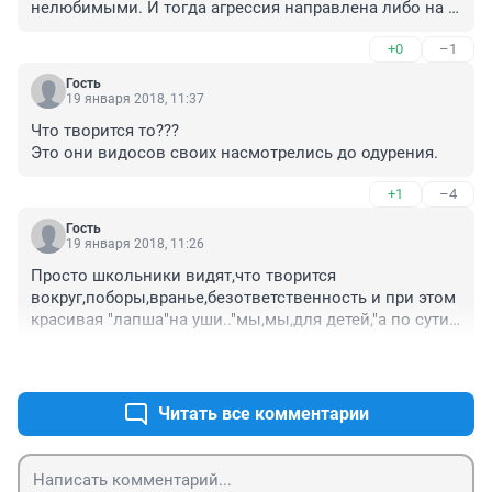
нелюбимыми. И тогда агрессия направлена либо на 
себя, что приводит к суициду, либо на других, что 
+0
–1
приводит вот к таким ситуациям. Родителям и 
учителям нужно больше работать с детьми: родителям 
Гость
- дома, учителям - в школе. И, конечно, школьный 
19 января 2018, 11:37
психолог был бы очень нужен в каждой школе.
Что творится то??? 

Это они видосов своих насмотрелись до одурения.
+1
–4
Гость
19 января 2018, 11:26
Просто школьники видят,что творится 
вокруг,поборы,вранье,безответственность и при этом 
красивая "лапша"на уши.."мы,мы,для детей,"а по сути 
просто безнаказанность :то малолетка,то псих,то 
+5
–0
родные из чинов,да с деньгами..
Читать все комментарии