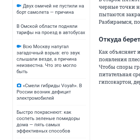
Двух омичей не пустили на
черные точки н
борт самолета — причина
пытаются закрас
Разбираемся, по
В Омской области подняли
тарифы на проезд в автобусах
Откуда берет
Всю Москву напугал
Как объясняет 
загадочный взрыв: его звук
появления плес
слышали везде, а причина
неизвестна. Что это могло
Чтобы споры гр
быть
питательная сре
гипсокартон, д
«Смели гибриды Voyah». В
России возник дефицит
электромобилей
Быстро покраснеют: как
соспеть зеленые помидоры
дома — пять самых
эффективных способов