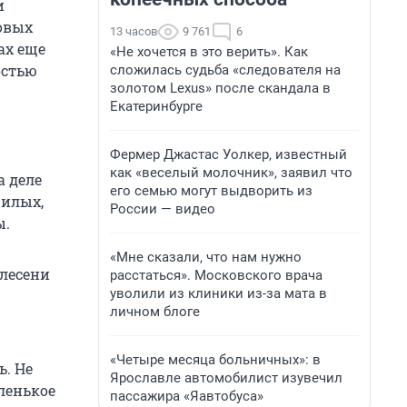
и
овых
13 часов
9 761
6
ах еще
«Не хочется в это верить». Как
остью
сложилась судьба «следователя на
золотом Lexus» после скандала в
Екатеринбурге
Фермер Джастас Уолкер, известный
как «веселый молочник», заявил что
а деле
его семью могут выдворить из
жилых,
России — видео
ы.
«Мне сказали, что нам нужно
плесени
расстаться». Московского врача
уволили из клиники из-за мата в
личном блоге
«Четыре месяца больничных»: в
ь. Не
Ярославле автомобилист изувечил
ленькое
пассажира «Яавтобуса»