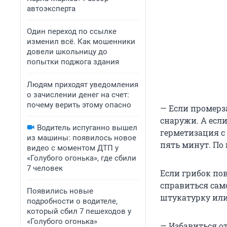
автоэксперта
Один переход по ссылке
изменил всё. Как мошенники
довели школьницу до
попытки поджога здания
Людям приходят уведомления
о зачислении денег на счет:
почему верить этому опасно
— Если промерза
снаружи. А есл
Водитель испуганно вышел
герметизация с
из машины: появилось новое
пять минут. По 
видео с моментом ДТП у
«Голубого огонька», где сбили
7 человек
Если грибок по
справиться сам
Появились новые
штукатурку или
подробности о водителе,
который сбил 7 пешеходов у
«Голубого огонька»
— Избавиться о