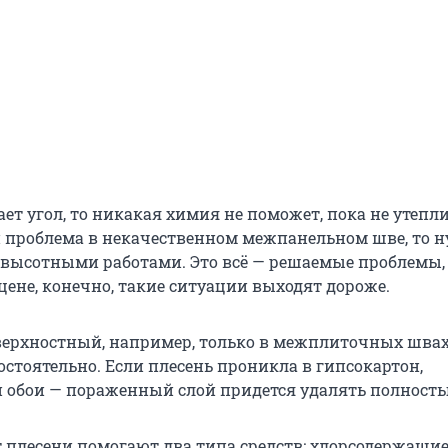
ет угол, то никакая химия не поможет, пока не утепли
и проблема в некачественном межпанельном шве, то 
 высотными работами. Это всё — решаемые проблемы, 
цене, конечно, такие ситуации выходят дороже.
верхностный, например, только в межплиточных шва
остоятельно. Если плесень проникла в гипсокартон,
 обои — пораженный слой придется удалять полность
т плесени помогают два типа средств: хлорсодержащи