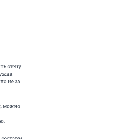
ть стену
нужна
но не за
х, можно
ю.
е составы