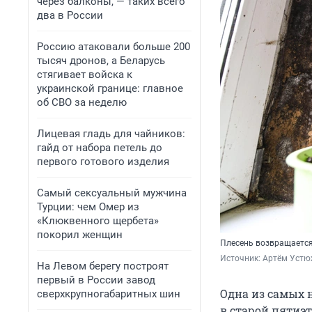
через балконы, — таких всего
два в России
Россию атаковали больше 200
тысяч дронов, а Беларусь
стягивает войска к
украинской границе: главное
об СВО за неделю
Лицевая гладь для чайников:
гайд от набора петель до
первого готового изделия
Самый сексуальный мужчина
Турции: чем Омер из
«Клюквенного щербета»
покорил женщин
Плесень возвращается,
Источник: 
Артём Устю
На Левом берегу построят
первый в России завод
Одна из самых 
сверхкрупногабаритных шин
в старой пятиэт