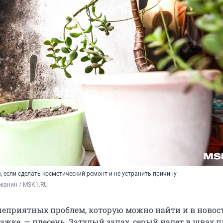
 если сделать косметический ремонт и не устранить причину
жанин / MSK1.RU
неприятных проблем, которую можно найти и в новост
ажке, — плесень. Затхлый запах, серый налет в швах п