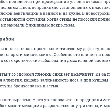
ибок появляется при промерзании углов и откосов, пр
анельных швов, неправильно установленных пластик
плохой вентиляции в ванной и на кухне. В новостройк
 становится ситуация, когда стены не просохли полн
 а их закрыли финишным покрытием.
грибок
я к плесени как просто косметическому дефекту, но н
ет споры и микотоксины. Особенно это влияет на по
кого есть хронические заболевания дыхательной систем
такт со спорами плесени снижает иммунитет. Из-за 
 аллергия, кашель, заложенность носа, а при худшем
ступы бронхоспазма и астма.
ахнет сыростью — это уже повод что-то предпринимат
ибок может месяцами разрастаться внутри стены, и ма