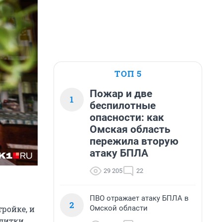
ТОП 5
Пожар и две
1
беспилотные
опасности: как
Омская область
пережила вторую
атаку БПЛА
29 205
22
ПВО отражает атаку БПЛА в
2
Омской области
ройке, и
литки,