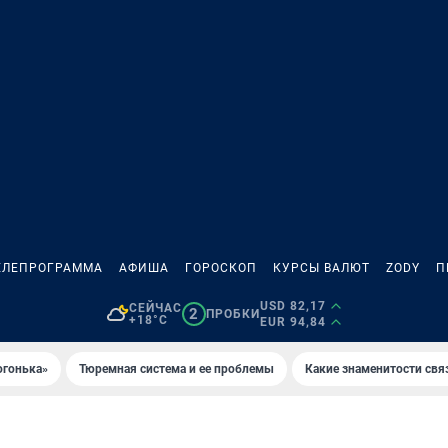
ЕЛЕПРОГРАММА
АФИША
ГОРОСКОП
КУРСЫ ВАЛЮТ
ZODY
П
USD 82,17
СЕЙЧАС
2
ПРОБКИ
+18°C
EUR 94,84
огонька»
Тюремная система и ее проблемы
Какие знаменитости свя