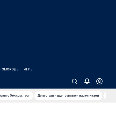
РОМОКОДЫ
ИГРЫ
заны с Омском: тест
Дети стали чаще травиться наркотиками
Появя