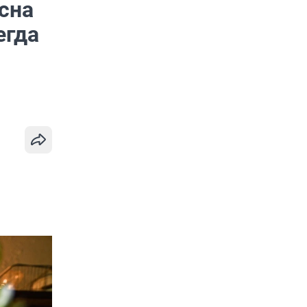
асна
егда