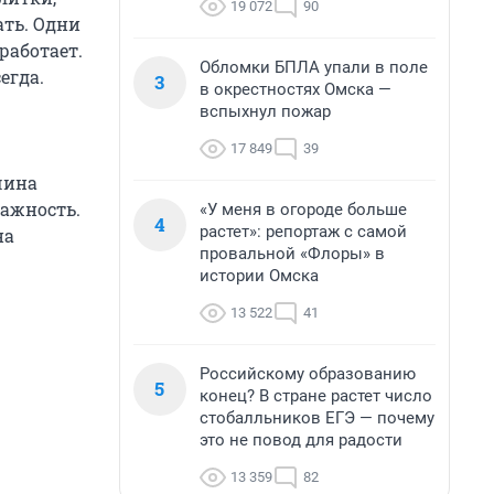
19 072
90
ать. Одни
работает.
Обломки БПЛА упали в поле
егда.
3
в окрестностях Омска —
вспыхнул пожар
17 849
39
чина
ажность.
«У меня в огороде больше
4
растет»: репортаж с самой
на
провальной «Флоры» в
истории Омска
13 522
41
Российскому образованию
5
конец? В стране растет число
стобалльников ЕГЭ — почему
это не повод для радости
13 359
82