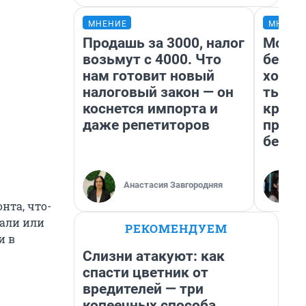
МНЕНИЕ
МНЕНИ
Продашь за 3000, налог
Мой б
возьмут с 4000. Что
береж
нам готовит новый
хотел
налоговый закон — он
тысяч
коснется импорта и
креди
даже репетиторов
приех
безоп
Анастасия Завгородняя
нта, что-
тали или
РЕКОМЕНДУЕМ
и в
Слизни атакуют: как
спасти цветник от
вредителей — три
копеечных способа