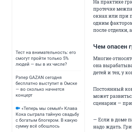
На практике гр
протечке межп
окнах или при 
одним фактором
после отделки,
Чем опасен 
Тест на внимательность: его
Многие относятс
смогут пройти только 5%
людей — вы в их числе?
она вырабатыва
детей и тех, у 
Рэпер GAZAN сегодня
бесплатно выступит в Омске
Постоянный кон
— во сколько начнется
концерт
может развиться
сценарии — при
«Теперь мы семья!» Клава
Кока сыграла тайную свадьбу
— Если в доме п
с богатым блогером. В какую
сумму всё обошлось
надо ждать. Гр