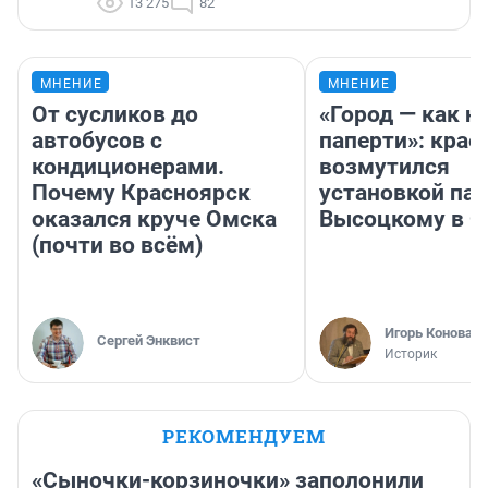
13 275
82
МНЕНИЕ
МНЕНИЕ
От сусликов до
«Город — как н
автобусов с
паперти»: крае
кондиционерами.
возмутился
Почему Красноярск
установкой па
оказался круче Омска
Высоцкому в 
(почти во всём)
Игорь Коновал
Сергей Энквист
Историк
РЕКОМЕНДУЕМ
«Сыночки-корзиночки» заполонили