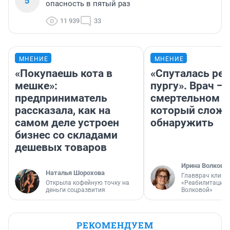
5
опасность в пятый раз
11 939
33
МНЕНИЕ
МНЕНИЕ
«Покупаешь кота в
«Спуталась реч
мешке»:
пургу». Врач — 
предприниматель
смертельном д
рассказала, как на
который слож
самом деле устроен
обнаружить
бизнес со складами
дешевых товаров
Ирина Волкова
Наталья Шорохова
Главврач клини
Открыла кофейную точку на
«Реабилитация 
деньги соцразвития
Волковой»
РЕКОМЕНДУЕМ