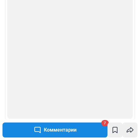
Рекомендательные системы
Пользовательское соглашение сервиса «Подписка без баннерной
рекламы»
Политика конфиденциальности и обработки персональных данных и
правила использования сайта
© ООО «Сеть городских порталов»
© ООО «Интернет Технологии»
7
Комментарии