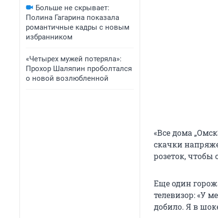
Больше не скрывает:
Полина Гагарина показала
романтичные кадры с новым
избранником
«Четырех мужей потеряла»:
Прохор Шаляпин проболтался
о новой возлюбленной
«Все дома „Омск
скачки напряже
розеток, чтобы 
Еще один горожа
телевизор: «У м
добило. Я в шоке