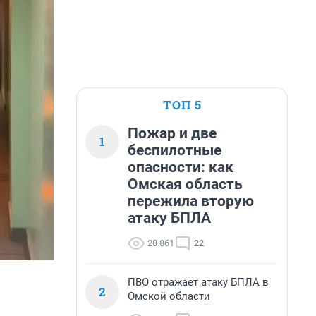
ТОП 5
Пожар и две
1
беспилотные
опасности: как
Омская область
пережила вторую
атаку БПЛА
28 861
22
ПВО отражает атаку БПЛА в
2
Омской области