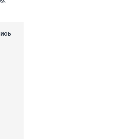
ке.
лись