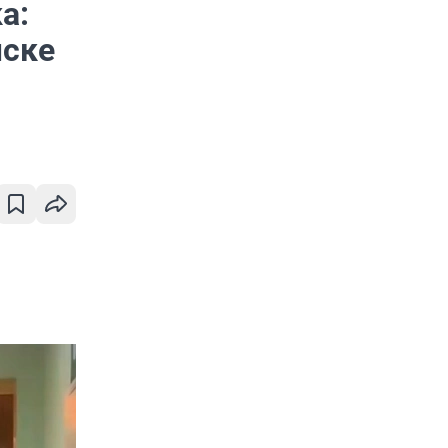
а:
мске