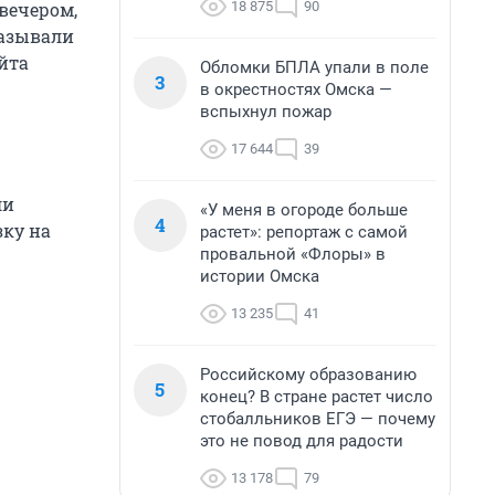
18 875
90
 вечером,
казывали
йта
Обломки БПЛА упали в поле
3
в окрестностях Омска —
вспыхнул пожар
17 644
39
ли
«У меня в огороде больше
4
зку на
растет»: репортаж с самой
провальной «Флоры» в
истории Омска
13 235
41
Российскому образованию
5
конец? В стране растет число
стобалльников ЕГЭ — почему
это не повод для радости
13 178
79