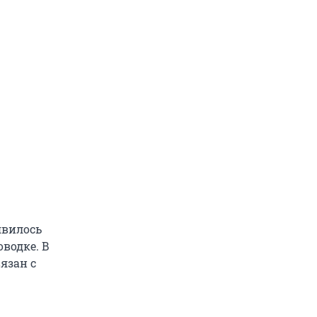
явилось
водке. В
язан с