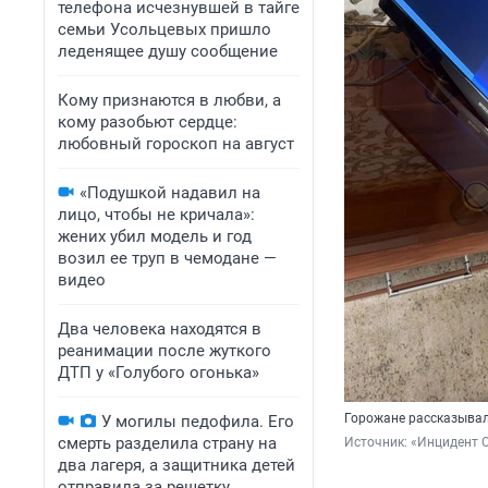
телефона исчезнувшей в тайге
семьи Усольцевых пришло
леденящее душу сообщение
Кому признаются в любви, а
кому разобьют сердце:
любовный гороскоп на август
«Подушкой надавил на
лицо, чтобы не кричала»:
жених убил модель и год
возил ее труп в чемодане —
видео
Два человека находятся в
реанимации после жуткого
ДТП у «Голубого огонька»
Горожане рассказыва
У могилы педофила. Его
смерть разделила страну на
Источник: 
«Инцидент О
два лагеря, а защитника детей
отправила за решетку