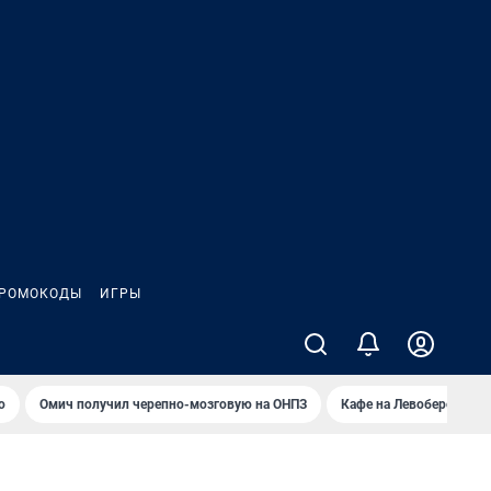
РОМОКОДЫ
ИГРЫ
о
Омич получил черепно-мозговую на ОНПЗ
Кафе на Левобережье в