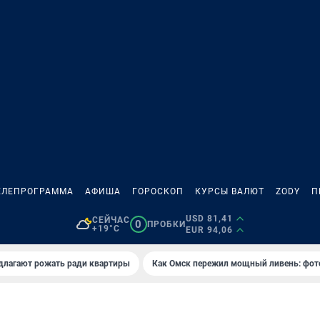
ЕЛЕПРОГРАММА
АФИША
ГОРОСКОП
КУРСЫ ВАЛЮТ
ZODY
П
USD 81,41
СЕЙЧАС
0
ПРОБКИ
+19°C
EUR 94,06
длагают рожать ради квартиры
Как Омск пережил мощный ливень: фот