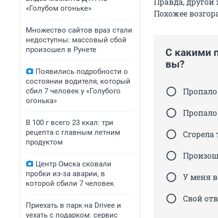
Правда, другой 
«Голубом огоньке»
Похожее возгор
Множество сайтов враз стали
недоступны: массовый сбой
произошел в Рунете
С какими 
вы?
Появились подробности о
состоянии водителя, который
Пропало
сбил 7 человек у «Голубого
огонька»
Пропало 
В 100 г всего 23 ккал: три
рецепта с главным летним
Сгорела 
продуктом
Произош
Центр Омска сковали
пробки из-за аварии, в
У меня в
которой сбили 7 человек
Свой от
Приехать в парк на Drivee и
уехать с подарком: сервис