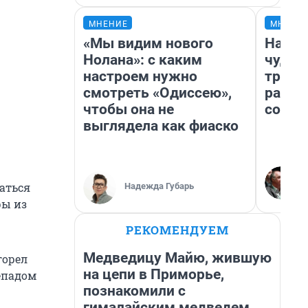
МНЕНИЕ
МНЕНИ
«Мы видим нового
Насле
Нолана»: с каким
чудом
настроем нужно
транс
смотреть «Одиссею»,
разне
чтобы она не
совет
выглядела как фиаско
даться
Надежда Губарь
ры из
РЕКОМЕНДУЕМ
Медведицу Майю, жившую
горел
на цепи в Приморье,
репадом
познакомили с
гималайским медведем