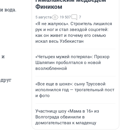
Фиником
и вода.
5 августа
19 507
7
«Я не жалуюсь». Строитель лишился
рук и ног и стал звездой соцсетей:
как он живет и почему его семью
искал весь Узбекистан
 и
«Четырех мужей потеряла»: Прохор
Шаляпин проболтался о новой
возлюбленной
вдруг
«Все еще в шоке»: сыну Трусовой
исполнился год — трогательный пост
и фото
Участницу шоу «Мама в 16» из
Волгограда обвинили в
домогательствах к младенцу