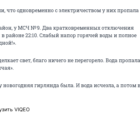
и, что одновременно с электричеством у них пропала 
айон, у МСЧ № 9. Два кратковременных отключения
в районе 22:10. Слабый напор горячей воды и полное
дной!».
елкает свет, благо ничего не перегорело. Вода пропала
ячая».
у новогодняя гирлянда была. И вода исчезла, а потом 
узить VIQEO