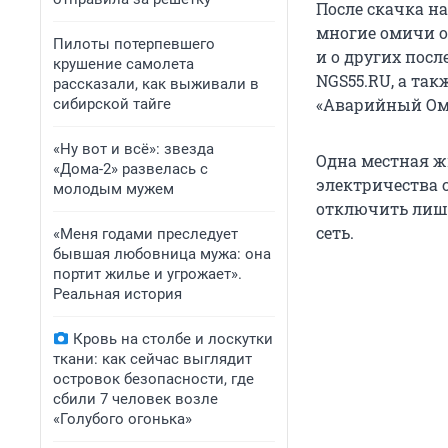
После скачка н
многие омичи о
Пилоты потерпевшего
и о других пос
крушение самолета
NGS55.RU, а так
рассказали, как выживали в
«Аварийный Омс
сибирской тайге
«Ну вот и всё»: звезда
Одна местная ж
«Дома-2» развелась с
электричества 
молодым мужем
отключить лишн
сеть.
«Меня годами преследует
бывшая любовница мужа: она
портит жилье и угрожает».
Реальная история
Кровь на столбе и лоскутки
ткани: как сейчас выглядит
островок безопасности, где
сбили 7 человек возле
«Голубого огонька»