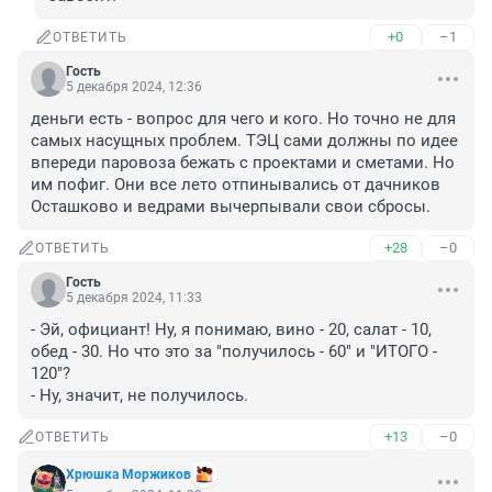
+0
–1
ОТВЕТИТЬ
Гость
5 декабря 2024, 12:36
деньги есть - вопрос для чего и кого. Но точно не для 
самых насущных проблем. ТЭЦ сами должны по идее 
впереди паровоза бежать с проектами и сметами. Но 
им пофиг. Они все лето отпинывались от дачников 
Осташково и ведрами вычерпывали свои сбросы.
+28
–0
ОТВЕТИТЬ
Гость
5 декабря 2024, 11:33
- Эй, официант! Ну, я понимаю, вино - 20, салат - 10, 
обед - 30. Но что это за "получилось - 60" и "ИТОГО - 
120"?

- Ну, значит, не получилось.
+13
–0
ОТВЕТИТЬ
Хрюшка Моржиков