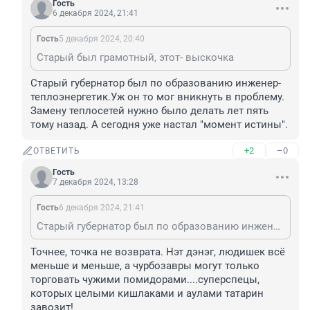
Гость
6 декабря 2024, 21:41
Гость
5 декабря 2024, 20:40
Старый был грамотный, этот- выскочка
Старый губернатор был по образованию инженер-
теплоэнергетик.Уж он то мог вникнуть в проблему. 
Замену теплосетей нужно было делать лет пять 
тому назад. А сегодня уже настал "момент истины".
+2
–0
ОТВЕТИТЬ
Гость
7 декабря 2024, 13:28
Гость
6 декабря 2024, 21:41
Старый губернатор был по образованию инженер-теплоэнергетик.Уж он то мог вникнуть в проблему. Замену теплосетей нужно было делать лет пять тому назад. А сегодня уже настал "момент истины".
Точнее, точка не возврата. Нэт дэнэг, людишек всё 
меньше и меньше, а чурбозавры могут только 
торговать чужими помидорами....суперспецы, 
которых целыми кишлаками и аулами татарин 
завозит!