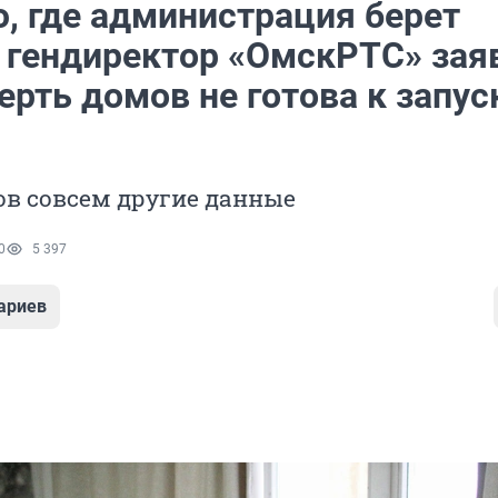
ю, где администрация берет
 гендиректор «ОмскРТС» зая
ерть домов не готова к запус
ов совсем другие данные
0
5 397
ариев