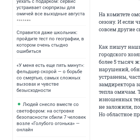
уехать с подарком: сервис
устраивает сюрпризы для
омичей все выходные августа
На комитете омс
сезону. И если
совсем другие с
Справится даже школьник:
пройдите тест по географии, в
котором очень стыдно
Как пишут наши
ошибиться
городского хоз
более 5 тысяч ж
«У меня есть еще пять минут»:
нарушений, обна
фельдшер скорой — о борьбе
устранены, час
со смертью, самых сложных
замдиректора з
вызовах и чувстве
безысходности
тепла омичам. 
изношенных тепл
Людей снесло вместе со
не заложили, п
светофором: на островке
Но областное п
безопасности сбили 7 человек
возле «Голубого огонька» —
онлайн