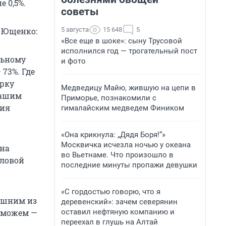
е 0,5%.
советы
5 августа
15 648
5
 Ющенко:
«Все еще в шоке»: сыну Трусовой
исполнился год — трогательный пост
льному
и фото
 73%. Где
ерку
Медведицу Майю, жившую на цепи в
нашим
Приморье, познакомили с
ция
гималайским медведем Фиником
«Она крикнула: „Дядя Боря!“»
Москвичка исчезла ночью у океана
 на
во Вьетнаме. Что произошло в
пловой
последние минуты пропажи девушки
«С гордостью говорю, что я
лишним из
деревенский»: зачем северянин
оставил нефтяную компанию и
е можем —
переехал в глушь на Алтай