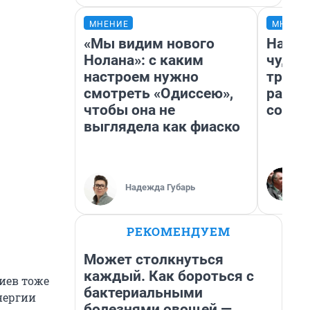
МНЕНИЕ
МНЕНИ
«Мы видим нового
Насле
Нолана»: с каким
чудом
настроем нужно
транс
смотреть «Одиссею»,
разне
чтобы она не
совет
выглядела как фиаско
Надежда Губарь
РЕКОМЕНДУЕМ
Может столкнуться
каждый. Как бороться с
иев тоже
бактериальными
нергии
болезнями овощей —