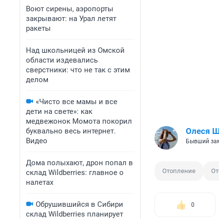
Воют сирены, аэропорты
закрывают: на Урал летят
ракеты
Над школьницей из Омской
области издевались
сверстники: что не так с этим
делом
«Чисто все мамы и все
дети на свете»: как
медвежонок Момота покорил
Олеся 
буквально весь интернет.
Видео
Бывший зам
Дома полыхают, дрон попал в
Отопление
От
склад Wildberries: главное о
налетах
Обрушившийся в Сибири
0
склад Wildberries планирует