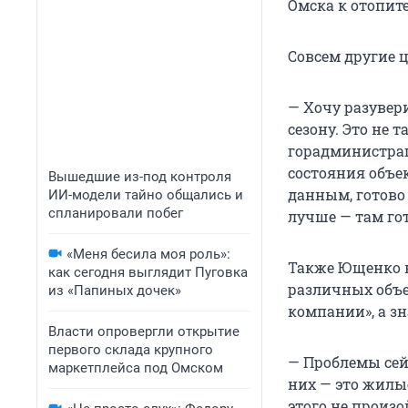
Омска к отопите
Совсем другие 
— Хочу разувери
сезону. Это не 
горадминистрац
состояния объе
Вышедшие из-под контроля
данным, готово
ИИ-модели тайно общались и
спланировали побег
лучше — там го
«Меня бесила моя роль»:
Также Ющенко в
как сегодня выглядит Пуговка
различных объе
из «Папиных дочек»
компании», а зн
Власти опровергли открытие
первого склада крупного
— Проблемы сей
маркетплейса под Омском
них — это жилы
этого не произ