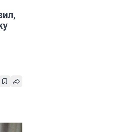
вил,
ку