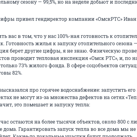
льному сезону — 99,5%, но на неделе добьют и последни
цифры привел гендиректор компании «ОмскРТС» Иван
ть вас в том, что у нас 100%-ная готовность к отопите
так. Готовность жилья к запуску отопительного сезона —
ия берет другие цифры, я не знаю. Физическую пров
ктов проводит тепловая инспекция «Омск РТС», и, по 
 только 73% жилого фонда. В сфере соцобъектов ситуа
товы 82%.
ысказался про горячее водоснабжение: запустить его
ктах не могут из-за множества дефектов на сетях «Те
ачит, это помешает и запуску тепла:
час остаются на более тысячи объектов, около 800 с 
е дома. Гарантировать запуск тепла во все дома мы н
ойдет. Какие-то локальные участки будут продолжать