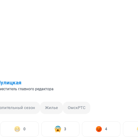
Шулицкая
еститель главного редактора
опительный сезон
Жилье
ОмскРТС
0
3
4