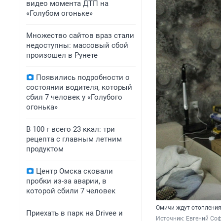
видео момента ДТП на
«Голубом огоньке»
Множество сайтов враз стали
недоступны: массовый сбой
произошел в Рунете
Появились подробности о
состоянии водителя, который
сбил 7 человек у «Голубого
огонька»
В 100 г всего 23 ккал: три
рецепта с главным летним
продуктом
Центр Омска сковали
пробки из-за аварии, в
которой сбили 7 человек
Омичи ждут отоплени
Приехать в парк на Drivee и
Источник: 
Евгений Соф