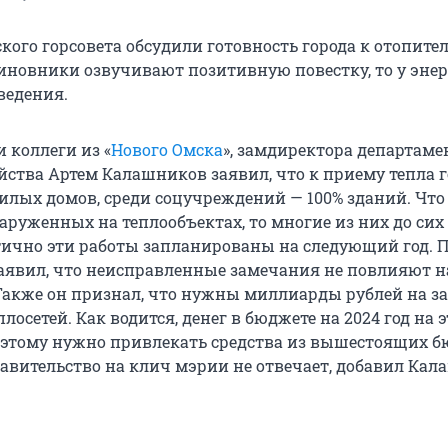
кого горсовета обсудили готовность города к отопите
 чиновники озвучивают позитивную повестку, то у эне
ведения.
 коллеги из «
Нового Омска
», замдиректора департаме
яйства Артем Калашников заявил, что к приему тепла 
илых домов, среди соцучреждений — 100% зданий. Что
руженных на теплообъектах, то многие из них до сих
тично эти работы запланированы на следующий год. 
аявил, что неисправленные замечания не повлияют н
Также он признал, что нужны миллиарды рублей на з
осетей. Как водится, денег в бюджете на 2024 год на 
оэтому нужно привлекать средства из вышестоящих б
равительство на клич мэрии не отвечает, добавил Кал