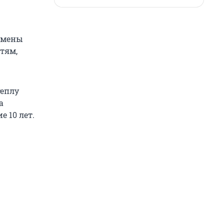
замены
тям,
теплу
а
е 10 лет.