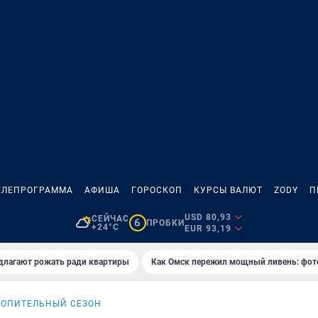
ЕЛЕПРОГРАММА
АФИША
ГОРОСКОП
КУРСЫ ВАЛЮТ
ZODY
П
USD 80,93
СЕЙЧАС
6
ПРОБКИ
+24°C
EUR 93,19
длагают рожать ради квартиры
Как Омск пережил мощный ливень: фот
ТОПИТЕЛЬНЫЙ СЕЗОН