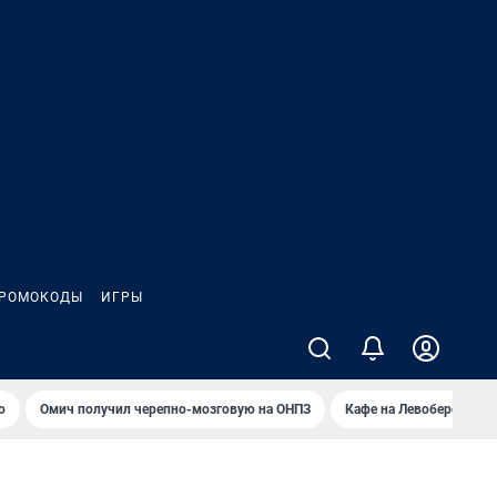
РОМОКОДЫ
ИГРЫ
о
Омич получил черепно-мозговую на ОНПЗ
Кафе на Левобережье в