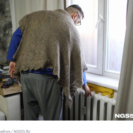
я
ийчук / NGS55.RU