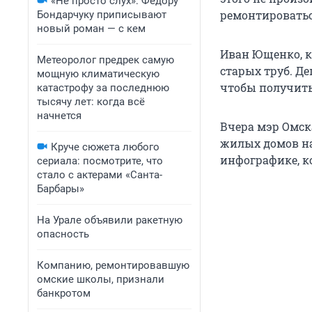
«Не просто слух»: Федору
ремонтироватьс
Бондарчуку приписывают
новый роман — с кем
Иван Ющенко, к
Метеоролог предрек самую
старых труб. Д
мощную климатическую
чтобы получить
катастрофу за последнюю
тысячу лет: когда всё
начнется
Вчера мэр Омск
жилых домов на
Круче сюжета любого
инфографике, к
сериала: посмотрите, что
стало с актерами «Санта-
Барбары»
На Урале объявили ракетную
опасность
Компанию, ремонтировавшую
омские школы, признали
банкротом