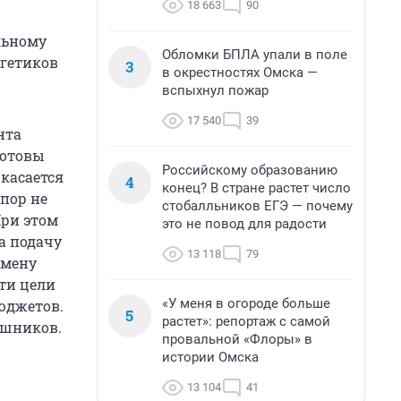
18 663
90
льному
Обломки БПЛА упали в поле
ргетиков
3
в окрестностях Омска —
вспыхнул пожар
17 540
39
нта
готовы
Российскому образованию
 касается
4
конец? В стране растет число
 пор не
стобалльников ЕГЭ — почему
При этом
это не повод для радости
а подачу
13 118
79
амену
эти цели
«У меня в огороде больше
юджетов.
5
растет»: репортаж с самой
ашников.
провальной «Флоры» в
истории Омска
13 104
41