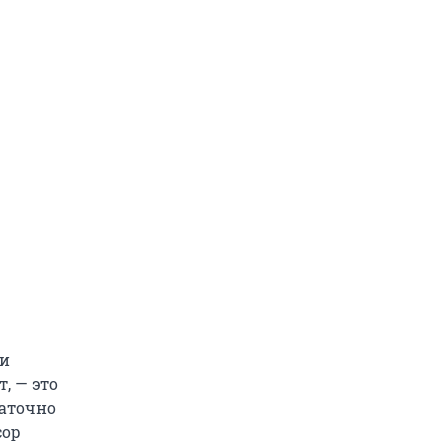
ли
, — это
таточно
сор