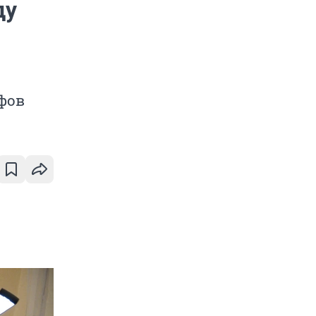
ду
фов