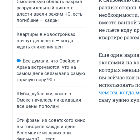
Смоленскую область накрыл
разных сторон.
разрушительный циклон:
власти ввели режим ЧС, есть
необходимости,
погибшие — кадры
вместо ванной 
не льете воду 
Квартиры в новостройках
квартире разом
начнут дешеветь — когда
ждать снижения цен
Еще один вариа
Все думали, что Орейро и
экономии на ко
Арана встречаются: что на
которых меньше 
самом деле связывало самую
вы сейчас как р
горячую пару 90-х
использовать п
чем вы, когда 
Шубы, дубленки, кожа: в
саму нужно куп
Омске началась ликвидация —
все цены пополам
Эти фразы из советского кино
вы говорите каждый день.
Вспомните из каких они
фильмов? — тест