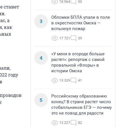
18 964
90
е станет
ии.
Обломки БПЛА упали в поле
с, а
3
в окрестностях Омска —
, как
вспыхнул пожар
льных
17 721
39
«У меня в огороде больше
4
растет»: репортаж с самой
провальной «Флоры» в
вали,
истории Омска
022 году
13 329
41
в
опроводов
Российскому образованию
5
.
конец? В стране растет число
стобалльников ЕГЭ — почему
это не повод для радости
13 227
82