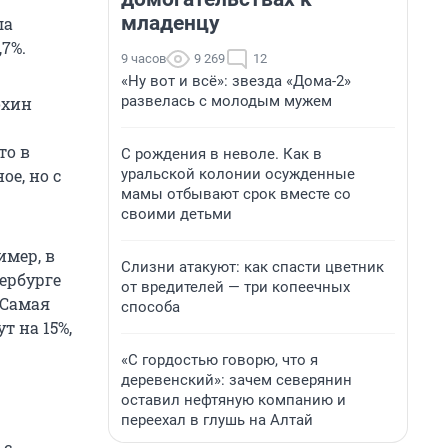
младенцу
ла
,7%.
9 часов
9 269
12
«Ну вот и всё»: звезда «Дома-2»
развелась с молодым мужем
охин
то в
С рождения в неволе. Как в
уральской колонии осужденные
е, но с
мамы отбывают срок вместе со
своими детьми
имер, в
Слизни атакуют: как спасти цветник
ербурге
от вредителей — три копеечных
. Самая
способа
 на 15%,
«С гордостью говорю, что я
деревенский»: зачем северянин
оставил нефтяную компанию и
переехал в глушь на Алтай
 с