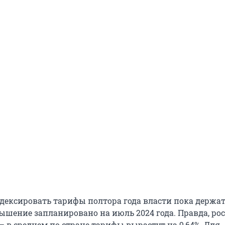
дексировать тарифы полтора года власти пока держат
шение запланировано на июль 2024 года. Правда, рос
 в среднем по стране тарифы вырастут на 9,64%. Для