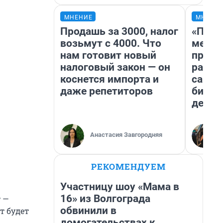
МНЕНИЕ
МНЕНИ
Продашь за 3000, налог
«Поку
возьмут с 4000. Что
мешке
нам готовит новый
предп
налоговый закон — он
расска
коснется импорта и
самом
даже репетиторов
бизне
дешев
Анастасия Завгородняя
РЕКОМЕНДУЕМ
Участницу шоу «Мама в
16» из Волгограда
 —
обвинили в
т будет
домогательствах к