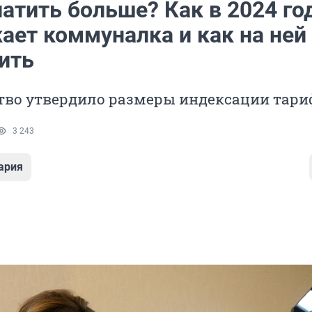
атить больше? Как в 2024 го
ает коммуналка и как на ней
ить
тво утвердило размеры индексации тари
3 243
ария