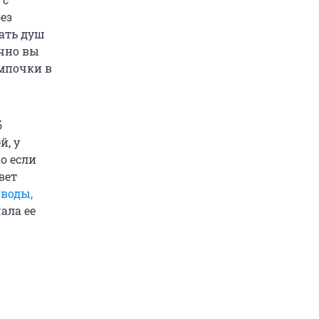
ез
ать душ
ычно вы
ампочки в
б
й, у
о если
вет
 воды,
ала ее