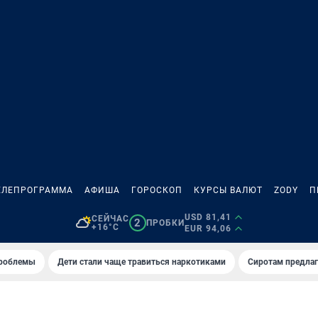
ЕЛЕПРОГРАММА
АФИША
ГОРОСКОП
КУРСЫ ВАЛЮТ
ZODY
П
USD 81,41
СЕЙЧАС
2
ПРОБКИ
+16°C
EUR 94,06
проблемы
Дети стали чаще травиться наркотиками
Сиротам предла