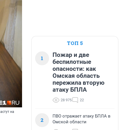
ТОП 5
Пожар и две
1
беспилотные
опасности: как
Омская область
пережила вторую
атаку БПЛА
28 975
22
растут на
ПВО отражает атаку БПЛА в
2
Омской области