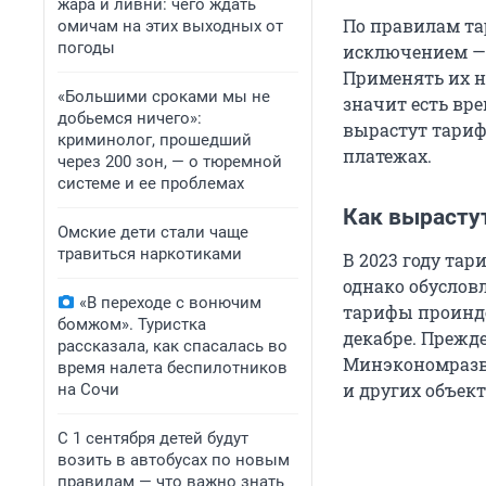
жара и ливни: чего ждать
По правилам та
омичам на этих выходных от
погоды
исключением — 
Применять их на
«Большими сроками мы не
значит есть вре
добьемся ничего»:
вырастут тариф
криминолог, прошедший
платежах.
через 200 зон, — о тюремной
системе и ее проблемах
Как вырасту
Омские дети стали чаще
травиться наркотиками
В 2023 году та
однако обусловл
«В переходе с вонючим
тарифы проинде
бомжом». Туристка
декабре. Прежд
рассказала, как спасалась во
Минэкономразви
время налета беспилотников
и других объект
на Сочи
С 1 сентября детей будут
возить в автобусах по новым
правилам — что важно знать