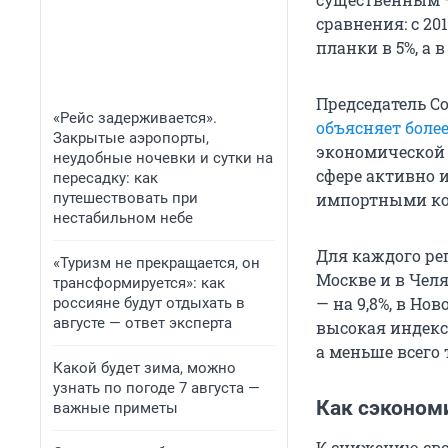
сравнения: с 20
планки в 5%, а 
Председатель 
«Рейс задерживается».
объясняет боле
Закрытые аэропорты,
экономической 
неудобные ночевки и сутки на
сфере активно и
пересадку: как
путешествовать при
импортными ко
нестабильном небе
Для каждого ре
«Туризм не прекращается, он
Москве и в Челя
трансформируется»: как
— на 9,8%, в Но
россияне будут отдыхать в
августе — ответ эксперта
высокая индекс
а меньше всего 
Какой будет зима, можно
узнать по погоде 7 августа —
Как сэконом
важные приметы
К снижению сво