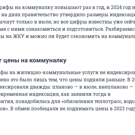
рифы на коммуналку повышают раз в год, и 2024 год н
на днях правительство утвердило размеры индексац
чнут только в июле, но все цифры известны уже сейча
мя с ними ознакомиться и подготовиться. Разбираемся
ы на ЖКУ и можно ли будет сэкономить на коммуна
т цены на коммуналку
рифы на жилищно-коммунальные услуги не индексиро
ено это было лишь тем, что цены подняли раньше. В 2
ксировали дважды: планово — в июле, внепланово — 
евременная индексация, как заявили тогда в
тия, понадобилась для «обновления теплотрасс, вод
ов». В обмен пообещали не поднимать цены в 2023 году