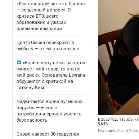
«Как они получают сто баллов
— серьезный вопрос». О
кризисе ЕГЭ, всего
образования и ужасах
приемной кампании
Центр Омска перекроют в
субботу — с чем это связано
«Если сверху летит ракета и
сжигает мой товар, то это не
мой риск». Основатель Levrana
обрушился с критикой на
Татьяну Ким
Надвигается волна пугающих
вирусов — ученые
потребовали срочно усилить
безопасность
В 2023 году тарифы на
9,64%
Источник: 
Артём Устю
Снова накроет 30-градусная