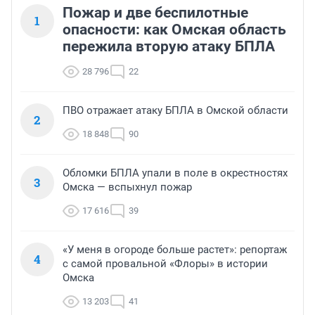
Пожар и две беспилотные
1
опасности: как Омская область
пережила вторую атаку БПЛА
28 796
22
ПВО отражает атаку БПЛА в Омской области
2
18 848
90
Обломки БПЛА упали в поле в окрестностях
3
Омска — вспыхнул пожар
17 616
39
«У меня в огороде больше растет»: репортаж
4
с самой провальной «Флоры» в истории
Омска
13 203
41