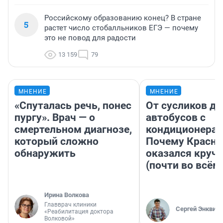
Российскому образованию конец? В стране
5
растет число стобалльников ЕГЭ — почему
это не повод для радости
13 159
79
МНЕНИЕ
МНЕНИЕ
«Спуталась речь, понес
От сусликов до
пургу». Врач — о
автобусов с
смертельном диагнозе,
кондиционерам
который сложно
Почему Красно
обнаружить
оказался круч
(почти во всём
Ирина Волкова
Главврач клиники
Сергей Энквист
«Реабилитация доктора
Волковой»